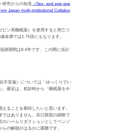
ト研究からの知見
（Sex- and age-spe
from Japan multi-institutional Collabor
ゼピン系睡眠薬）を使用すると死亡リ
0歳未満では1.75倍にもなります。
均追跡期間は8.4年です。この間に合計
び抗不安薬）については「ゆっくりでい
た。最近は、初診時から「睡眠薬をや
増えることを期待したいと思います。
単ではありません。谷口医院の経験で
症のハームリダクションとしてベンゾ
からの解脱が
はるかに
困難です。