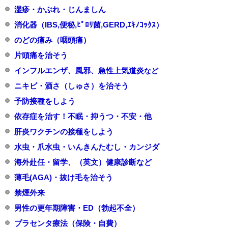
湿疹・かぶれ・じんましん
消化器（IBS,便秘,ﾋﾟﾛﾘ菌,GERD,ｴｷﾉｺｯｸｽ）
のどの痛み（咽頭痛）
片頭痛を治そう
インフルエンザ、風邪、急性上気道炎
など
ニキビ・酒さ（しゅさ）を治そう
予防接種をしよう
依存症を治す！不眠・抑うつ・不安・他
肝炎ワクチンの接種をしよう
水虫・爪水虫・いんきんたむし・カンジダ
海外赴任・留学、（英文）健康診断など
薄毛(AGA)・抜け毛を治そう
禁煙外来
男性の更年期障害・ED（勃起不全）
プラセンタ療法（保険・自費）