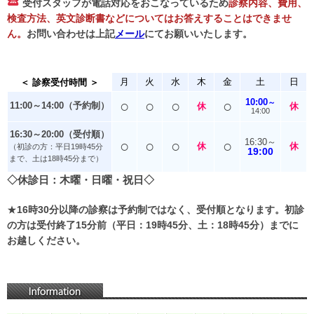
受付スタッフが電話対応をおこなっているため
診察内容、費用、
検査方法、英文診断書などについてはお答えすることはできませ
ん。
お問い合わせは上記
メール
にてお願いいたします。
＜ 診察受付時間 ＞
月
火
水
木
金
土
日
○
○
○
○
10:00
～
11:00～14:00
（予約制）
休
休
14:00
16:30～20:00
（受付順）
○
○
○
○
16:30～
休
休
（初診の方：平日19時45分
19:00
まで、土は18時45分まで）
◇休診日：木曜・日曜・祝日◇
★
16時30分以降の診察は予約制ではなく、受付順となります。初診
の方は受付終了15分前（平日：19時45分、土：18時45分）までに
お越しください。