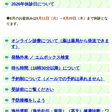
2026年休診日について
◆8月のお盆休みは
8月11日（火）～8月20日（木）
まで休診とな
ります。
オンライン診療について
（薬は薬局から発送できま
す）
発熱外来 ／ エムポックス検査
待ち時間（16時30分以降）について
予約制について
（メールでの予約は承れません）
受診前にご覧ください
予防接種をしよう
海外渡航（海外赴任・留学）（英文）健康診断・ワ