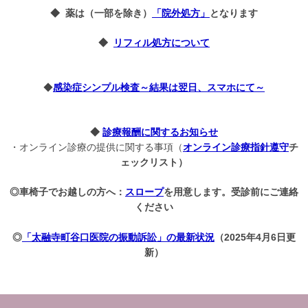
◆ 薬は（一部を除き）
「院外処方」
となります
◆
リフィル処方について
◆
感染症シンプル検査～結果は翌日、スマホにて～
◆
診療報酬に関するお
知らせ
オンライン診療指針
遵守
・
オンライン診療の提供に関する事項
（
チ
ェックリスト）
◎車椅子でお越しの方へ：
スロープ
を用意します。受診前にご連絡
ください
◎
「太融寺町谷口医院の振動訴訟」の最新状況
（2025年4月6日更
新）