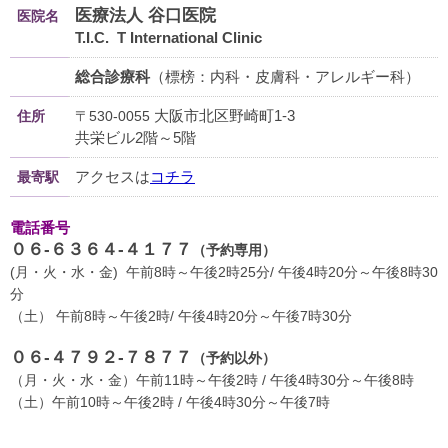
医療法人 谷口医院
医院名
T.I.C. T International Clinic
総合診療科
（標榜：内科・皮膚科・アレルギー科）
大阪市北区野崎町1-3
住所
〒530-0055
共栄ビル2階～5階
アクセスは
コチラ
最寄駅
電話番号
０６-６３６４-４１７７
（予約専用）
(月・火・水・金) 午前8時～午後2時25分/ 午後4時20分～午後8時30
分
（土） 午前8時～午後2時/ 午後4時20分～午後7時30分
０６-４７９２-７８７７
（予約以外）
（月・火・水・金）午前11時～午後2時 / 午後4時30分～午後8時
（土）午前10時～午後2時 / 午後4時30分～午後7時