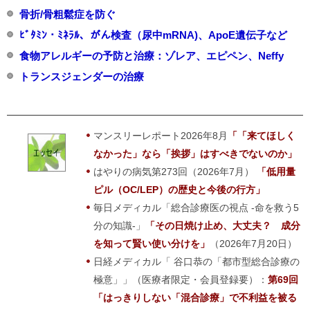
骨折/骨粗鬆症を防ぐ
ﾋﾞﾀﾐﾝ・ﾐﾈﾗﾙ、がん検査（尿中mRNA)、ApoE遺伝子など
食物アレルギーの予防と治療：ゾレア、エピペン、Neffy
トランスジェンダーの治療
マンスリーレポート2026年8月
「「来てほしく
なかった」なら「挨拶」はすべきでないのか」
はやりの病気第273回（2026年7月）
「低用量
ピル（OC/LEP）の歴史と今後の行方」
毎日メディカル「総合診療医の視点 -命を救う5
分の知識-」
「その日焼け止め、大丈夫？ 成分
を知って賢い使い分けを」
（2026年7月20日）
日経メディカル「 谷口恭の「都市型総合診療の
極意」」（医療者限定・会員登録要）：
第69回
「はっきりしない「混合診療」で不利益を被る