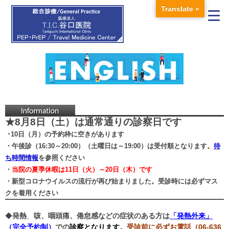
Translate »
★8
月8日（土）
は通常通りの診察日です
･10日（月）の
予約枠に空きがあります
・午後診（16:30～20:00）（土曜日は～19:00）
は受付順となります
。
待
ち時間情報
を参照ください
・
当院の夏季休暇は11日（火）～20日（木）です
・新型コロナウイルスの流行が再び始まりました。受診時には必ずマス
クを着用ください
◆
発熱
、
咳、咽頭痛、倦怠感などの症状のある方は
「発熱外来」
（完全予約制）
での
診察となります。
受診前に必ずお電話（06-636