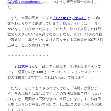
COVID+ outpatients）
」にこのような研究が報告されまし
た。
また、米国の医療メディア
「Health Day News」
はこの論
文をわかりやすく解説しています。結論からいえば、「鼻う
がいをしていなかった人はしていた人に比べて入院または死
亡のリスクが8.57倍も高くなる」となり、2021年11月の米国
で言えば、「鼻うがいにより入院を要する高齢者が100万人以
上減る」ことを意味します。
＊＊＊＊＊＊＊＊＊＊＊＊
「谷口式鼻うがい」
はとても簡単で、生理食塩水すら不要
です。必要なのは10mLか20mLのシリンジ（プラスティック
製の注射器）1本です。これはAmazonで買えます。
ただし、どこでもできるわけではなく「場所」は選びま
す。その場所とは風呂場です。この方法は簡単で痛くもない
のですが、周囲が（不潔な水の）水浸しになります。私は風
呂場にシリンジを置いておいて、1日2回この鼻うがいを実施
しています。