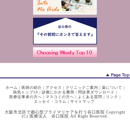
ホーム
|
医師の紹介
|
アクセス
|
クリニックご案内
|
薬について
|
病気トップ10
|
診療にかかる費用
|
問診票ダウンロード
|
医療従事者の方へ
|
マスコミの方へ
|
よくある質問
|
リンク
|
エッセイ・コラム
|
サイトマップ
大阪市北区で都心型プライマリケアを行う谷口医院 Copyright
(C) 医療法人 谷口医院 All Right Reserved.