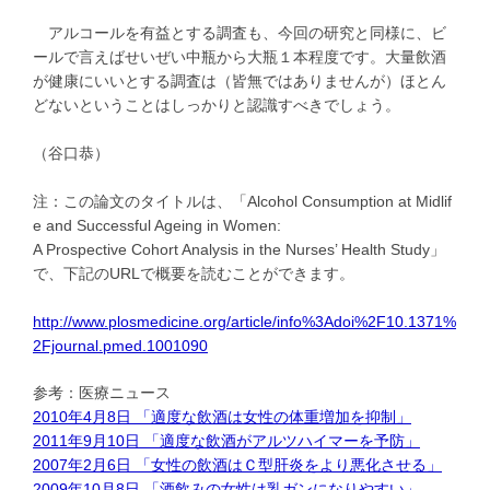
アルコールを有益とする調査も、今回の研究と同様に、ビ
ールで言えばせいぜい中瓶から大瓶１本程度です。大量飲酒
が健康にいいとする調査は（皆無ではありませんが）ほとん
どないということはしっかりと認識すべきでしょう。
（谷口恭）
注：この論文のタイトルは、「Alcohol Consumption at Midlif
e and Successful Ageing in Women:
A Prospective Cohort Analysis in the Nurses’ Health Study」
で、下記のURLで概要を読むことができます。
http://www.plosmedicine.org/article/info%3Adoi%2F10.1371%
2Fjournal.pmed.1001090
参考：医療ニュース
2010年4月8日 「適度な飲酒は女性の体重増加を抑制」
2011年9月10日 「適度な飲酒がアルツハイマーを予防」
2007年2月6日 「女性の飲酒はＣ型肝炎をより悪化させる」
2009年10月8日 「酒飲みの女性は乳ガンになりやすい」