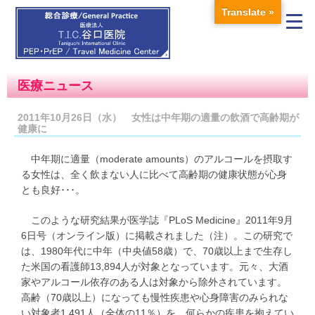
Translate »
医療ニュース
2011年10月26日（水） 女性は中年期の適量の飲酒で高齢期が
健康に
中年期に適量（moderate amounts）のアルコールを摂取す
る女性は、全く飲まない人に比べて高齢期の健康状態が心身
とも良好･･･。
このような研究結果が医学誌『PLoS Medicine』2011年9月
6日号（オンライン版）に掲載されました（注）。この研究で
は、1980年代に中年（中央値58歳）で、70歳以上まで生存し
た米国の看護師13,894人が対象となっています。元々、大酒
家やアルコール依存のある人は対象から除外されています。
高齢（70歳以上）になっても慢性疾患や心身障害のみられな
い対象者1,491人（全体の11％）を、何らかの疾患を抱えてい