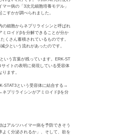
イマー病の「3次元細胞培養モデル」
起こすかが調べられました。
内の細胞からネプリライシンと呼ばれ
アミロイドβを分解できることが分か
にたくさん蓄積されているものです。
β減少という流れがあったのです。
という言葉が残っています。ERK-ST
ロサイトの表明に発現している受容体
なります。
STAT3という受容体に結合する→
→ネプリライシンがアミロイドβを分
動はアルツハイマー病を予防できそう
率よく分泌されるか」、そして、欲を