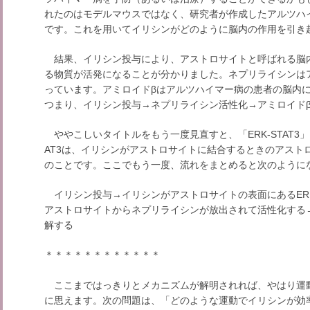
れたのはモデルマウスではなく、研究者が作成したアルツハ
です。これを用いてイリシンがどのように脳内の作用を引き
結果、イリシン投与により、アストロサイトと呼ばれる脳
る物質が活発になることが分かりました。ネプリライシンは
っています。アミロイドβはアルツハイマー病の患者の脳内
つまり、イリシン投与→ネプリライシン活性化→アミロイド
ややこしいタイトルをもう一度見直すと、「ERK-STAT3」
AT3は、イリシンがアストロサイトに結合するときのアスト
のことです。ここでもう一度、流れをまとめると次のように
イリシン投与→イリシンがアストロサイトの表面にあるERK-
アストロサイトから
ネプリライシンが
放出されて活性化する
解する
＊＊＊＊＊＊＊＊＊＊＊＊
ここまではっきりとメカニズムが解明されれば、やはり運
に思えます。次の問題は、「どのような運動でイリシンが効