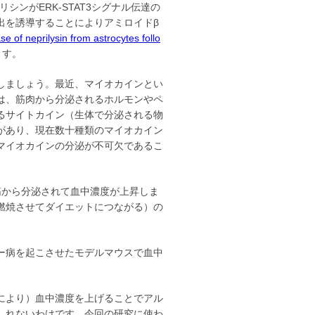
リシンがERK-STAT3シグナル伝達の
出を誘導することによりアミロイドβ
e of neprilysin from astrocytes follo
ます。
しましょう。最近、マイオカインとい
は、筋肉から分泌されるホルモンやペ
るサイトカイン（生体で分泌される物
があり、現在数十種類のマイオカイン
マイオカインの分泌が不可欠であるこ
から分泌されて血中濃度が上昇しま
燃焼させてダイエットにつながる）の
ー病を起こさせたモデルマウスで血中
により）血中濃度を上げることでアル
しれないわけです。今回の研究に使わ