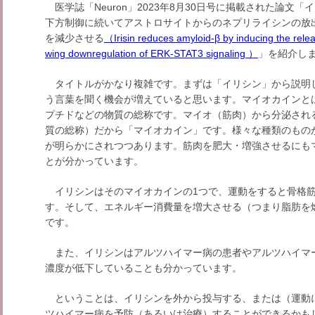
医学誌「Neuron」2023年8月30日号に掲載された論文「イ
下方制御に続いてアストロサイトからのネプリライシンの放
を減少させる
（Irisin reduces amyloid-β by inducing the releas
wing downregulation of ERK-STAT3 signaling ）
」を紹介し
タイトルがかなり複雑です。まずは「イリシン」から説明
う言葉を聞く機会が増えていると思います。マイオカインと
プチドなどの物質の総称です。マイオ（筋肉）から分泌され
質の総称）だから「マイオカイン」です。様々な種類のもの
が明らかにされつつあります。筋肉を肥大・増強させるにも
とが分かっています。
イリシンはそのマイオカインの1つで、運動をすると骨格筋
す。そして、エネルギー消費量を増大させる（つまり脂肪を
です。
また、イリシンはアルツハイマー病の患者やアルツハイマ
濃度が低下していることも分かっています。
ということは、イリシンを外から投与する、または（運動
ツハイマー病を予防（あるいは治療）することができるかも