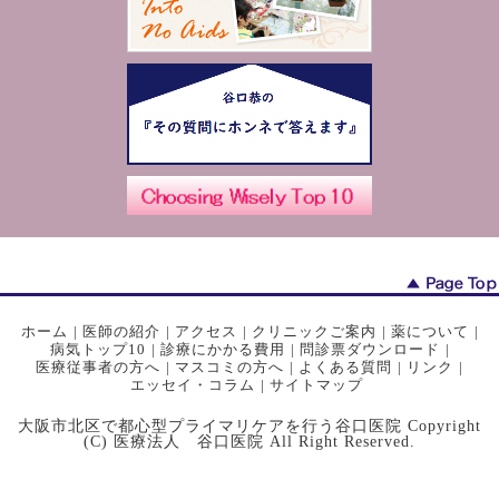
ホーム
|
医師の紹介
|
アクセス
|
クリニックご案内
|
薬について
|
病気トップ10
|
診療にかかる費用
|
問診票ダウンロード
|
医療従事者の方へ
|
マスコミの方へ
|
よくある質問
|
リンク
|
エッセイ・コラム
|
サイトマップ
大阪市北区で都心型プライマリケアを行う谷口医院 Copyright
(C) 医療法人 谷口医院 All Right Reserved.