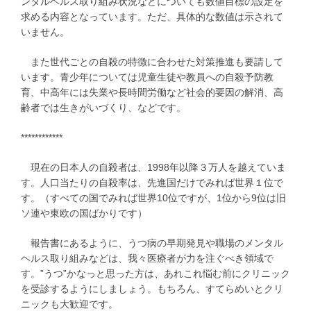
ンタルヘルス取り組み状況などについても数値目標の設定を
求める内容となっています。ただ、具体的な数値は示されて
いません。
また世代ごとの自殺の特徴に合わせた対策推進も要請して
います。青少年については児童生徒や教員への自殺予防教
育、中高年には失業や長時間労働など社会的要因の解消、高
齢者では生きがいづくり、などです。
************
現在の日本人の自殺者は、1998年以降３万人を越えていま
す。人口当たりの自殺率は、先進国だけでみれば世界１位で
す。（すべての国でみれば世界10位ですが、1位から9位は旧
ソ連や東欧の国ばかりです）
報告書にあるように、うつ病の早期発見や職場のメンタル
ヘルス取り組みなどは、我々医療者が力を注ぐべき領域で
す。”うつ”かなっと思った方は、あれこれ悩む前にクリニック
を受診するようにしましょう。もちろん、すてらめいとクリ
ニックも大歓迎です。