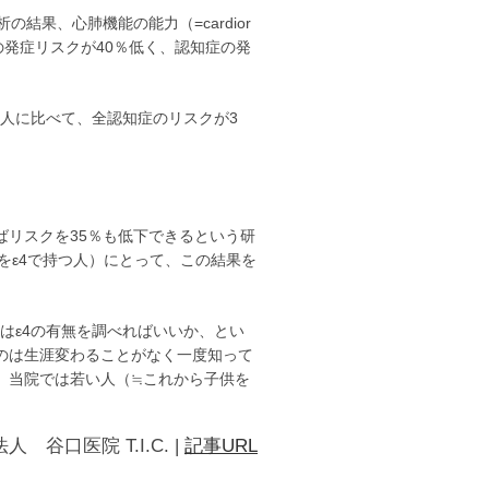
結果、心肺機能の能力（=cardior
、認知症の発症リスクが40％低く、認知症の発
い人に比べて、全認知症のリスクが3
リスクを35％も低下できるという研
をε4で持つ人）にとって、この結果を
はε4の有無を調べればいいか、とい
のは生涯変わることがなく一度知って
。当院では若い人（≒これから子供を
人 谷口医院 T.I.C.
|
記事URL