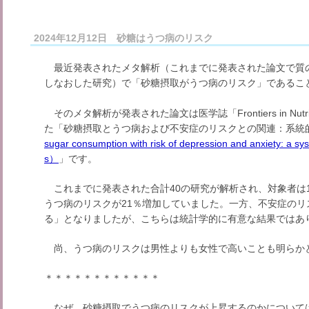
2024年12月12日 砂糖はうつ病のリスク
最近発表されたメタ解析（これまでに発表された論文で質
しなおした研究）で「砂糖摂取がうつ病のリスク」であるこ
そのメタ解析が発表された論文は医学誌「Frontiers in Nutr
た「砂糖摂取とうつ病および不安症のリスクとの関連：系統
sugar consumption with risk of depression and anxiety: a sy
s）
」です。
これまでに発表された合計40の研究が解析され、対象者は1,2
うつ病のリスクが21％増加していました。一方、不安症のリ
る」となりましたが、こちらは統計学的に有意な結果ではあ
尚、うつ病のリスクは男性よりも女性で高いことも明らか
＊＊＊＊＊＊＊＊＊＊＊＊
なぜ、砂糖摂取でうつ病のリスクが上昇するのかについて