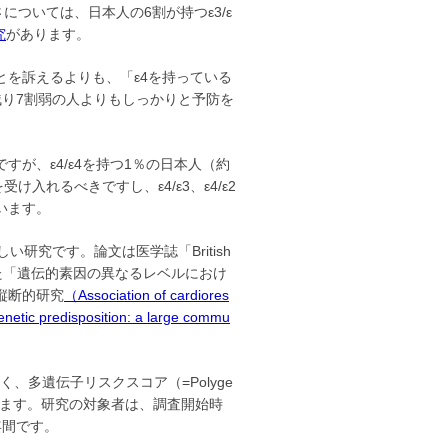
については、日本人の6割が持つε3/ε
究
があります。
を訴えるよりも、「ε4を持っている
残り7割弱の人よりもしっかりと予防を
が、ε4/ε4を持つ1％の日本人（約
入れるべきですし、ε4/ε3、ε4/ε2
います。
研究です。論文は医学誌「British
号に掲載された「遺伝的素因の異なるレベルにおけ
縦断的研究
（Association of cardiores
 genetic predisposition: a large commu
、多遺伝子リスクスコア（=Polyge
SAD）を用いています。研究の対象者は、調査開始時
年間です。