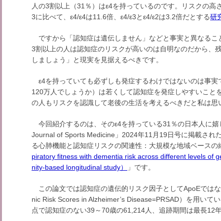
人の3割以上（31％）はε4を持っているのです。リスクの高さ
3に比べて、ε4/ε4は11.6倍、ε4/ε3とε4/ε2は3.2倍だとする
研
ですから「認知症は遺伝しません」などと事実と異なること
3割以上の人は認知症のリスクが高いのは自明なのだから、
しましょう」と現実を見据えるべきです。
ε4を持っていても必ずしも発症するわけではないのは事実です
120万人でしょうか）は若くして認知症を発症しやすいことを受け
の人もリスクを認識して老後の生活を考えるべきだと私は思
今回紹介するのは、そのε4を持っている31％の日本人に嬉しい
Journal of Sports Medicine」2024年11月19日
る心肺機能と認知症リスクの関連性：大規模な地域ベースの
piratory fitness with dementia risk across different levels of
nity-based longitudinal study）
」です。
この論文では認知症の遺伝的リスク因子としてApoEではなく
nic Risk Scores in Alzheimer’s Disease=PR
点で認知症のない39～70歳の61,214人、追跡期間は最長12