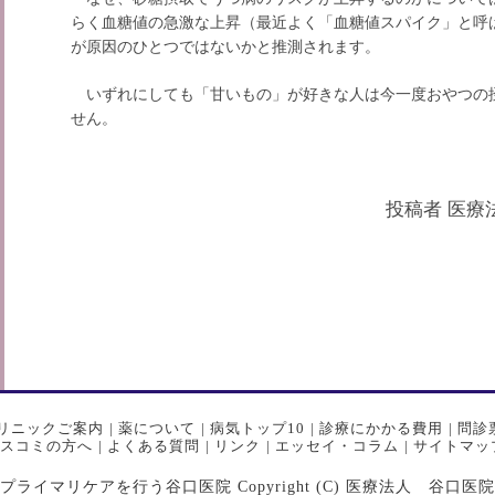
らく血糖値の急激な上昇（最近よく「血糖値スパイク」と呼
が原因のひとつではないかと推測されます。
いずれにしても「甘いもの」が好きな人は今一度おやつの
せん。
投稿者
医療法
リニックご案内
|
薬について
|
病気トップ10
|
診療にかかる費用
|
問診
スコミの方へ
|
よくある質問
|
リンク
|
エッセイ・コラム
|
サイトマッ
マリケアを行う谷口医院 Copyright (C) 医療法人 谷口医院 All Ri