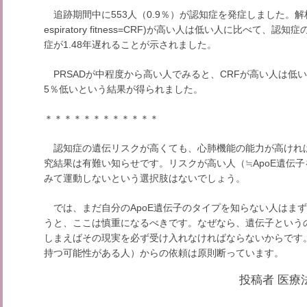
追跡期間中に553人（0.9％）が認知症を発症しました。解析の
espiratory fitness=CRF)が高い人は低い人に比べて
症が1.48年遅れることが示されました。
PRSADが中程度から高い人でみると、CRFが高い人は低
5％低いという結果が得られました。
＊＊＊＊＊＊＊＊＊＊＊＊
認知症の遺伝リスクが高くても、心肺機能の能力が高ければ
究結果は有難い知らせです。リスクが高い人（≒ApoE遺伝子
みて運動しないという選択肢はないでしょう。
では、まだ自分のApoE遺伝子のタイプを知らない人はまず
うと、ここは慎重になるべきです。なぜなら、遺伝子という
しまえばその現実を必ず受け入れなければならないからです
持つ可能性がある人）からの依頼は原則断っています。
投稿者
医療法