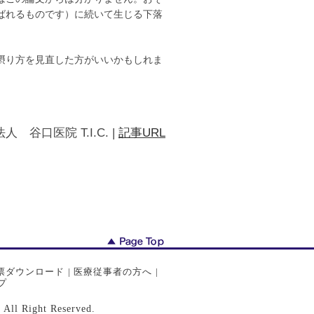
ばれるものです）に続いて生じる下落
摂り方を見直した方がいいかもしれま
人 谷口医院 T.I.C.
|
記事URL
票ダウンロード
|
医療従事者の方へ
|
プ
ght Reserved.