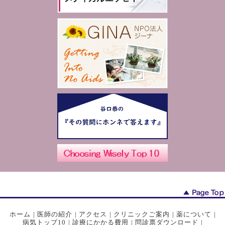
ホーム
|
医師の紹介
|
アクセス
|
クリニックご案内
|
薬について
|
病気トップ10
|
診療にかかる費用
|
問診票ダウンロード
|