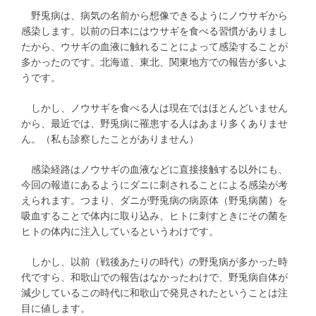
野兎病は、病気の名前から想像できるようにノウサギから
感染します。以前の日本にはウサギを食べる習慣がありまし
たから、ウサギの血液に触れることによって感染することが
多かったのです。北海道、東北、関東地方での報告が多いよ
うです。
しかし、ノウサギを食べる人は現在ではほとんどいません
から、最近では、野兎病に罹患する人はあまり多くありませ
ん。（私も診察したことがありません）
感染経路はノウサギの血液などに直接接触する以外にも、
今回の報道にあるようにダニに刺されることによる感染が考
えられます。つまり、ダニが野兎病の病原体（野兎病菌）を
吸血することで体内に取り込み、ヒトに刺すときにその菌を
ヒトの体内に注入しているというわけです。
しかし、以前（戦後あたりの時代）の野兎病が多かった時
代ですら、和歌山での報告はなかったわけで、野兎病自体が
減少しているこの時代に和歌山で発見されたということは注
目に値します。