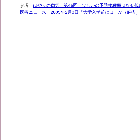
参考：
はやりの病気 第46回 はしかの予防接種率はなぜ低
医療ニュース 2009年2月8日「大学入学前にはしか（麻疹