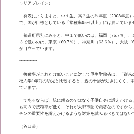
ャリアブレイン）
発表によりますと、中１生、高３生の昨年度（2008年度）の接
で、国が目標としている「接種率95%以上」には届いていま
都道府県別にみると、中１で低いのは、福岡（75.7％）、東京
３で低いのは、東京（60.7％）、神奈川（63.6％）、大阪（
が目立っています。
************
接種率がこれだけ低いことに対して厚生労働省は、「従来
校入学1年前の幼児と比較すると、親の干渉が効きにくく、
ています。
であるならば、親に頼るのではなく子供自身に訴えかける
も高３で接種率が低く、それが大都市圏で顕著なのですから
チンの重要性を訴えかけるような対策を試みるべきではない
（谷口恭）