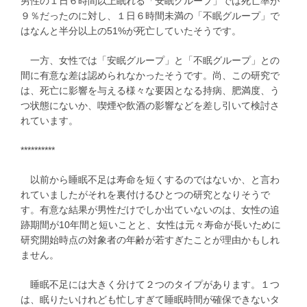
男性の１日６時間以上眠れる「安眠グループ」では死亡率が
９％だったのに対し、１日６時間未満の「不眠グループ」で
はなんと半分以上の51%が死亡していたそうです。
一方、女性では「安眠グループ」と「不眠グループ」との
間に有意な差は認められなかったそうです。尚、この研究で
は、死亡に影響を与える様々な要因となる持病、肥満度、う
つ状態にないか、喫煙や飲酒の影響などを差し引いて検討さ
れています。
**********
以前から睡眠不足は寿命を短くするのではないか、と言わ
れていましたがそれを裏付けるひとつの研究となりそうで
す。有意な結果が男性だけでしか出ていないのは、女性の追
跡期間が10年間と短いことと、女性は元々寿命が長いために
研究開始時点の対象者の年齢が若すぎたことが理由かもしれ
ません。
睡眠不足には大きく分けて２つのタイプがあります。１つ
は、眠りたいけれども忙しすぎて睡眠時間が確保できないタ