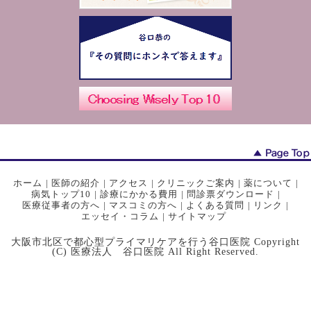
ホーム
|
医師の紹介
|
アクセス
|
クリニックご案内
|
薬について
|
病気トップ10
|
診療にかかる費用
|
問診票ダウンロード
|
医療従事者の方へ
|
マスコミの方へ
|
よくある質問
|
リンク
|
エッセイ・コラム
|
サイトマップ
大阪市北区で都心型プライマリケアを行う谷口医院 Copyright
(C) 医療法人 谷口医院 All Right Reserved.