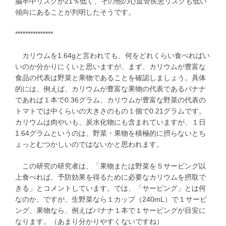
脳卒中リスクが21％低く、その他の心血管疾患リスクも低い
傾向にあることが判明したそうです。
***************
カリウムを1.64gと言われても、何をどれくらい食べればい
いのか分かりにくいと思いますが、まず、カリウムが豊富な
食品の代表は野菜と果物であることを確認しましょう。具体
的には、例えば、カリウムが豊富な果物の代表であるバナナ
であれば１本で0.36グラム、カリウムが豊富な野菜の代表の
トマトでは中くらいの大きさのもの１個で0.21グラムです。
カリウムは肉やいも、炭水化物にも含まれていますが、１日
1.64グラムというのは、野菜・果物を積極的に摂らないとち
ょっとむつかしいのではないかと思われます。
この研究の研究者は、「果物または野菜を５サービング以
上食べれば、予防効果を得るために必要なカリウムを摂取で
きる」とコメントしています。では、「サービング」とは何
なのか、ですが、生野菜なら１カップ（240mL）で１サービ
ング、果物なら、例えばバナナ１本で１サービングが目安に
なります。（あまり分かりやすくないですね）