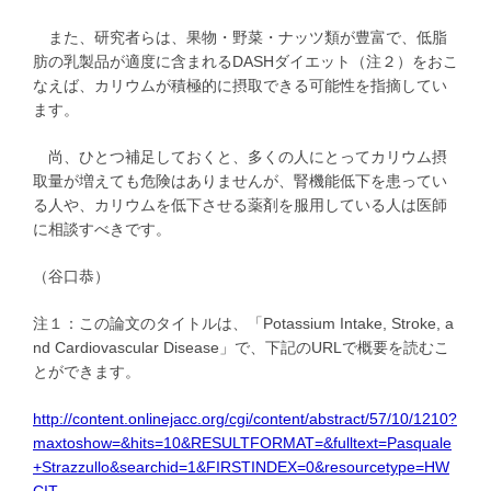
また、研究者らは、果物・野菜・ナッツ類が豊富で、低脂
肪の乳製品が適度に含まれるDASHダイエット（注２）をおこ
なえば、カリウムが積極的に摂取できる可能性を指摘してい
ます。
尚、ひとつ補足しておくと、多くの人にとってカリウム摂
取量が増えても危険はありませんが、腎機能低下を患ってい
る人や、カリウムを低下させる薬剤を服用している人は医師
に相談すべきです。
（谷口恭）
注１：この論文のタイトルは、「Potassium Intake, Stroke, a
nd Cardiovascular Disease」で、下記のURLで概要を読むこ
とができます。
http://content.onlinejacc.org/cgi/content/abstract/57/10/1210?
maxtoshow=&hits=10&RESULTFORMAT=&fulltext=Pasquale
+Strazzullo&searchid=1&FIRSTINDEX=0&resourcetype=HW