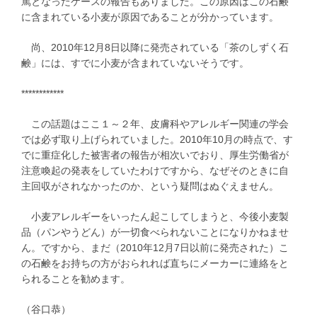
篤となったケースの報告もありました。この原因はこの石鹸
に含まれている小麦が原因であることが分かっています。
尚、2010年12月8日以降に発売されている「茶のしずく石
鹸」には、すでに小麦が含まれていないそうです。
************
この話題はここ１～２年、皮膚科やアレルギー関連の学会
では必ず取り上げられていました。2010年10月の時点で、す
でに重症化した被害者の報告が相次いでおり、厚生労働省が
注意喚起の発表をしていたわけですから、なぜそのときに自
主回収がされなかったのか、という疑問はぬぐえません。
小麦アレルギーをいったん起こしてしまうと、今後小麦製
品（パンやうどん）が一切食べられないことになりかねませ
ん。ですから、まだ（2010年12月7日以前に発売された）こ
の石鹸をお持ちの方がおられれば直ちにメーカーに連絡をと
られることを勧めます。
（谷口恭）