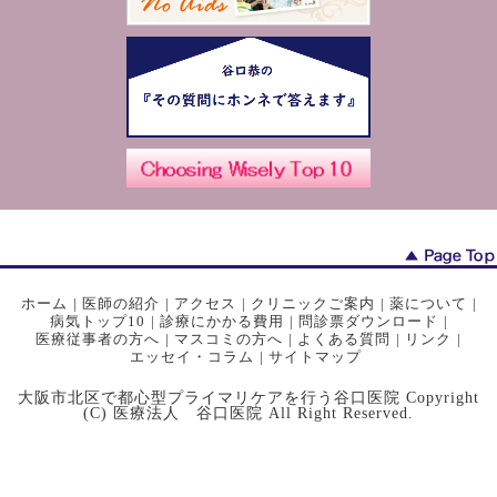
ホーム
|
医師の紹介
|
アクセス
|
クリニックご案内
|
薬について
|
病気トップ10
|
診療にかかる費用
|
問診票ダウンロード
|
医療従事者の方へ
|
マスコミの方へ
|
よくある質問
|
リンク
|
エッセイ・コラム
|
サイトマップ
大阪市北区で都心型プライマリケアを行う谷口医院 Copyright
(C) 医療法人 谷口医院 All Right Reserved.