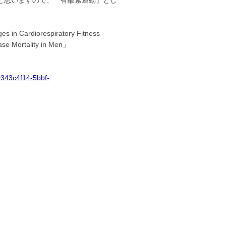
と思いますので、「有酸素運動」とし
Cardiorespiratory Fitness
ase Mortality in Men」
d=343c4f14-5bbf-