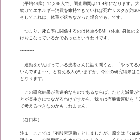
（平均44歳）14,345人で、調査期間は11.4年になりま
続けてエネルギー消費を維持できていれば死亡リスクが約30
そしてこれは、体重が落ちなかった場合でも、です。
つまり、死亡率に関係するのは体重やBMI（体重÷身長の
けおこなっているかであったというわけです。
*********
運動をがんばっている患者さんに話を聞くと、「やってる
いんですよ･･･」と答える人がいますが、今回の研究結果は
となります。
この研究結果が普遍的なものであるならば、たとえ減量が
とが長生きにつながるわけですから、我々は有酸素運動を「
て考えるべきなのかもしれません。
（谷口恭）
注１ ここでは「有酸素運動」としましたが、原文は「cardiorespi