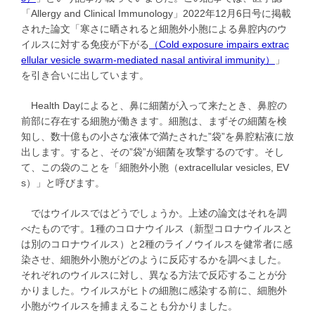
「Allergy and Clinical Immunology」2022年12月6日号に掲載
された論文「寒さに晒されると細胞外小胞による鼻腔内のウ
イルスに対する免疫が下がる
（Cold exposure impairs extrac
ellular vesicle swarm-mediated nasal antiviral immunity）
」
を引き合いに出しています。
Health Dayによると、鼻に細菌が入って来たとき、鼻腔の
前部に存在する細胞が働きます。細胞は、まずその細菌を検
知し、数十億もの小さな液体で満たされた”袋”を鼻腔粘液に放
出します。すると、その”袋”が細菌を攻撃するのです。そし
て、この袋のことを「細胞外小胞（extracellular vesicles, EV
s）」と呼びます。
ではウイルスではどうでしょうか。上述の論文はそれを調
べたものです。1種のコロナウイルス（新型コロナウイルスと
は別のコロナウイルス）と2種のライノウイルスを健常者に感
染させ、細胞外小胞がどのように反応するかを調べました。
それぞれのウイルスに対し、異なる方法で反応することが分
かりました。ウイルスがヒトの細胞に感染する前に、細胞外
小胞がウイルスを捕まえることも分かりました。