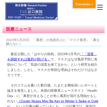
Translate »
医療ニュース
2023年1月29日 「鼻腔」の免疫向上に「マスク着用」「鼻を
触らない」
最近公開した「はやりの病気」2023年1月号の
「「湿度」
を調節すれば風邪が防げる」
で、マスクはなぜ風邪予防に有
効かについて「気道の湿度を保てるから」という研究を紹介
しました。しかし、マスクが有効な理由はそれだけではなさ
そうです。
そのコラムを書いた数日後、たまたま興味深いレポートと
論文を発見しました。米国の医療系ニュースサイト「Health
Day」に「鼻腔が冷えることが冬に風邪が流行る理由かもし
れない
（Cooler Noses May Be Key to Winter’s Spike in Cold
s）
」という記事が載っていました。この記事では、医学誌