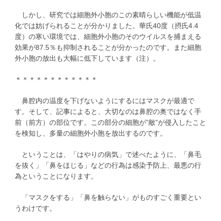
しかし、研究では細胞外小胞のこの素晴らしい機能が低温
化では妨げられることが分かりました。華氏40度（摂氏4.4
度）の寒い環境では、細胞外小胞のそのウイルスを捕まえる
効果が87.5％も抑制されることが分かったのです。また細胞
外小胞の放出も大幅に低下しています（注）。
＊＊＊＊＊＊＊＊＊＊＊＊
鼻腔内の温度を下げないようにするにはマスクが最適で
す。そして、記事によると、大切なのは鼻腔の奥ではなく手
前（前方）の部位です。この部分の細胞が”敵”が侵入したこと
を検知し、多量の細胞外小胞を放出するのです。
ということは、「はやりの病気」で述べたように、「鼻毛
を抜く」「鼻をほじる」などの行為は感染予防上、最悪の行
為ということになります。
「マスクをする」「鼻を触らない」がものすごく重要とい
うわけです。