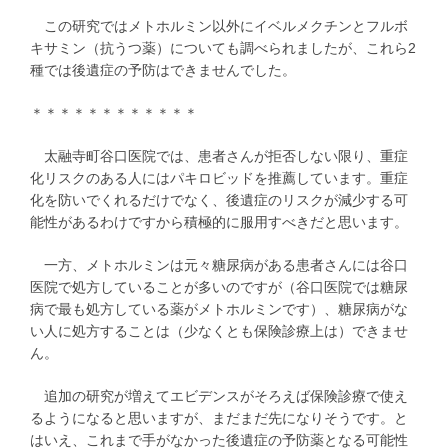
この研究ではメトホルミン以外にイベルメクチンとフルボ
キサミン（抗うつ薬）についても調べられましたが、これら2
種では後遺症の予防はできませんでした。
＊＊＊＊＊＊＊＊＊＊＊＊
太融寺町谷口医院では、患者さんが拒否しない限り、重症
化リスクのある人にはパキロビッドを推薦しています。重症
化を防いでくれるだけでなく、後遺症のリスクが減少する可
能性があるわけですから積極的に服用すべきだと思います。
一方、メトホルミンは元々糖尿病がある患者さんには谷口
医院で処方していることが多いのですが（谷口医院では糖尿
病で最も処方している薬がメトホルミンです）、糖尿病がな
い人に処方することは（少なくとも保険診療上は）できませ
ん。
追加の研究が増えてエビデンスがそろえば保険診療で使え
るようになると思いますが、まだまだ先になりそうです。と
はいえ、これまで手がなかった後遺症の予防薬となる可能性