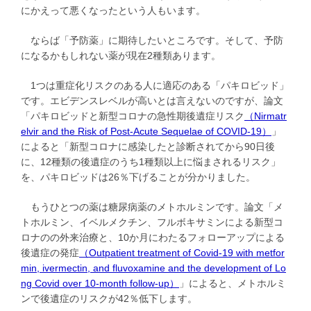
にかえって悪くなったという人もいます。
ならば「予防薬」に期待したいところです。そして、予防
になるかもしれない薬が現在2種類あります。
1つは重症化リスクのある人に適応のある「パキロビッド」
です。エビデンスレベルが高いとは言えないのですが、論文
「パキロビッドと新型コロナの急性期後遺症リスク
（Nirmatr
elvir and the Risk of Post-Acute Sequelae of COVID-19）
」
によると「新型コロナに感染したと診断されてから90日後
に、12種類の後遺症のうち1種類以上に悩まされるリスク」
を、パキロビッドは26％下げることが分かりました。
もうひとつの薬は糖尿病薬のメトホルミンです。論文「メ
トホルミン、イベルメクチン、フルボキサミンによる新型コ
ロナのの外来治療と、10か月にわたるフォローアップによる
後遺症の発症
（Outpatient treatment of Covid-19 with metfor
min, ivermectin, and fluvoxamine and the development of Lo
ng Covid over 10-month follow-up）
」によると、メトホルミ
ンで後遺症のリスクが42％低下します。