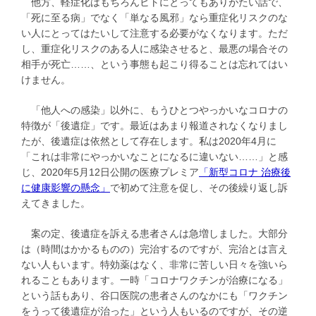
他方、軽症化はもちろんヒトにとってもありがたい話で、
「死に至る病」でなく「単なる風邪」なら重症化リスクのな
い人にとってはたいして注意する必要がなくなります。ただ
し、重症化リスクのある人に感染させると、最悪の場合その
相手が死亡……、という事態も起こり得ることは忘れてはい
けません。
「他人への感染」以外に、もうひとつやっかいなコロナの
特徴が「後遺症」です。最近はあまり報道されなくなりまし
たが、後遺症は依然として存在します。私は2020年4月に
「これは非常にやっかいなことになるに違いない……」と感
じ、2020年5月12日公開の医療プレミア
「新型コロナ 治療後
に健康影響の懸念」
で初めて注意を促し、その後繰り返し訴
えてきました。
案の定、後遺症を訴える患者さんは急増しました。大部分
は（時間はかかるものの）完治するのですが、完治とは言え
ない人もいます。特効薬はなく、非常に苦しい日々を強いら
れることもあります。一時「コロナワクチンが治療になる」
という話もあり、谷口医院の患者さんのなかにも「ワクチン
をうって後遺症が治った」という人もいるのですが、その逆