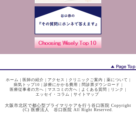
ホーム
|
医師の紹介
|
アクセス
|
クリニックご案内
|
薬について
|
病気トップ10
|
診療にかかる費用
|
問診票ダウンロード
|
医療従事者の方へ
|
マスコミの方へ
|
よくある質問
|
リンク
|
エッセイ・コラム
|
サイトマップ
大阪市北区で都心型プライマリケアを行う谷口医院 Copyright
(C) 医療法人 谷口医院 All Right Reserved.