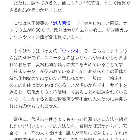
ただし、調べてみると、他にも2つ「代替塩」として推奨で
きる商品が見つかりました。
１つは大正製薬の
「減塩習慣」
で「やさしお」と同様、ナ
トリウムが約50％で、残りはカリウムを中心に、リン酸カル
シウムやクエン酸が含まれています。
もうひとつはポッカの
「ウレシオ」
で、こちらもナトリウ
ムは約50%です。ユニークなのはカリウムがわずかしか含ま
れておらず、炭水化物が残りの大半を占めていることです。
「粉末レモン」が使われているようで、おそらくこの正体が
炭水化物なのではないかと思われます。一般に、「粉末も
の」の正体は炭水化物であることが多いからです。サイトを
みると「塩化カリウム不使用」であることが強調されている
ので、もしかすると慢性腎臓病や腎不全の人のために開発さ
れたものかもしれません。
最後に、代替塩を使うよりももっと推薦できる方法を紹介
したいと思います。その方法なら、費用がほぼかからず、安
全で、（一部の人を除けば）誰もが簡単にできます。それは
「運動で汗をかくこと」です。過剰に摂取したナトリウムは