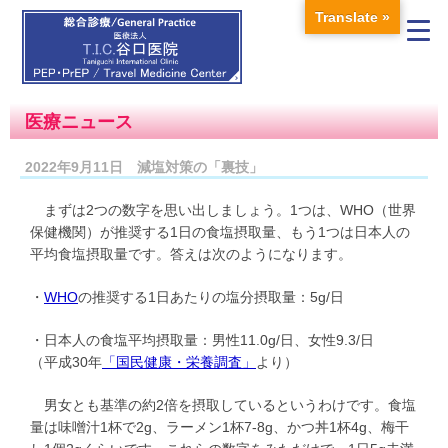
Translate »
医療ニュース
2022年9月11日 減塩対策の「裏技」
まずは2つの数字を思い出しましょう。1つは、WHO（世界
保健機関）が推奨する1日の食塩摂取量、もう1つは日本人の
平均食塩摂取量です。答えは次のようになります。
・
WHO
の推奨する1日あたりの塩分摂取量：5g/日
・日本人の食塩平均摂取量：男性11.0g/日、女性9.3/日
（平成30年
「国民健康・栄養調査」
より）
男女とも基準の約2倍を摂取しているというわけです。食塩
量は味噌汁1杯で2g、ラーメン1杯7-8g、かつ丼1杯4g、梅干