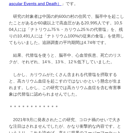
ascular Events and Death）
」です。
研究の対象者は中国の約600の村の住民で、脳卒中を起こし
たことがあるか60歳以上で高血圧がある20,995人です。10,5
04人には「ナトリウム75％・カリウム25％の代替塩」を、残
りの10,491人には「ナトリウム100%の従来の食塩」を使用し
てもらいました。追跡調査の平均期間は4.74年です。
結果、代替塩を使うと、脳卒中、心血管疾患、死亡のリス
クが、それぞれ、14％、13％、12％低下していました。
しかし、カリウムがたくさん含まれる代替塩を摂取する
と、高カリウム血症を起こすのではないかという懸念が生ま
れます。しかし、この研究では高カリウム血症を含む有害事
象は代替塩に認められませんでした。
＊＊＊＊＊＊＊＊＊＊＊＊
2021年9月に発表されたこの研究、コロナ禍のせいで大き
な注目はされませんでしたが、かなり衝撃的な内容です。と
いうより、これを読めば、直ちに世界のスーパーマーケット