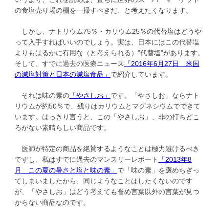
の食塩売り場の棚を一掃すべきだ、と考えたくなります。
しかし、ナトリウム75％・カリウム25％の代替塩はどうや
って入手すればいいのでしょう。実は、日本にはこの代替塩
よりもはるかに有用な（と考えられる）”代替塩”があります。
そして、すでに過去の医療ニュース
「2016年6月27日 米国
の減塩対策と日本の減塩食品」
で紹介しています。
それは味の素の
「やさしお」
です。「やさしお」ならナト
リウムが約50％で、残りはカリウムとマグネシウムでできて
います。はっきり言うと、この「やさしお」、非の打ちどこ
ろがない素晴らしい商品です。
医師が特定の商品を絶賛するようなことは極力避けるべき
ですし、私はすでに過去のマンスリーレポート
「2013年8
月 この夏の暑さと塩と味の素」
で「味の素」を褒めちぎっ
てしまいましたから、同じようなことはしたくないのです
が、「やさしお」はどう考えても誉め言葉以外の言葉が見つ
からない商品なのです。