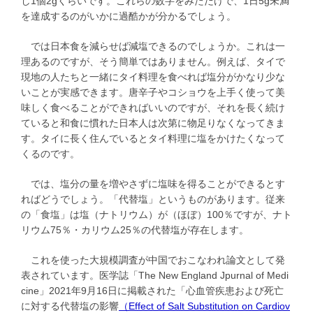
し1個2gくらいです。これらの数字をみただけで、1日5g未満
を達成するのがいかに過酷かが分かるでしょう。
では日本食を減らせば減塩できるのでしょうか。これは一
理あるのですが、そう簡単ではありません。例えば、タイで
現地の人たちと一緒にタイ料理を食べれば塩分がかなり少な
いことが実感できます。唐辛子やコショウを上手く使って美
味しく食べることができればいいのですが、それを長く続け
ていると和食に慣れた日本人は次第に物足りなくなってきま
す。タイに長く住んでいるとタイ料理に塩をかけたくなって
くるのです。
では、塩分の量を増やさずに塩味を得ることができるとす
ればどうでしょう。「代替塩」というものがあります。従来
の「食塩」は塩（ナトリウム）が（ほぼ）100％ですが、ナト
リウム75％・カリウム25％の代替塩が存在します。
これを使った大規模調査が中国でおこなわれ論文として発
表されています。医学誌「The New England Jpurnal of Medi
cine」2021年9月16日に掲載された「心血管疾患および死亡
に対する代替塩の影響
（Effect of Salt Substitution on Cardiov