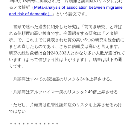
1年9月15日号に掲載された「片頭痛と認知症のリスクにおけ
るメタ解析
（Meta-analysis of association between migraine
and risk of dementia）
」という論文です。
冒頭で述べた過去に紹介した研究は「前向き研究」と呼ば
れる信頼度の高い検査です。今回紹介する研究は「メタ解
析」で、これまでに発表された質の高い5つの研究を総合的に
まとめ直したものであり、さらに信頼度は高いと言えます。
研究の総対象者は合計249,303人とかなり多い人数が選ばれて
います（よって信ぴょう性は上がります）。結果は以下の通
りです。
・片頭痛はすべての認知症のリスクを34％上昇させる。
・片頭痛はアルツハイマー病のリスクを2.49倍上昇させる
・ただし、片頭痛は血管性認知症のリスクを上昇させるわけ
ではない
＊＊＊＊＊＊＊＊＊＊＊＊