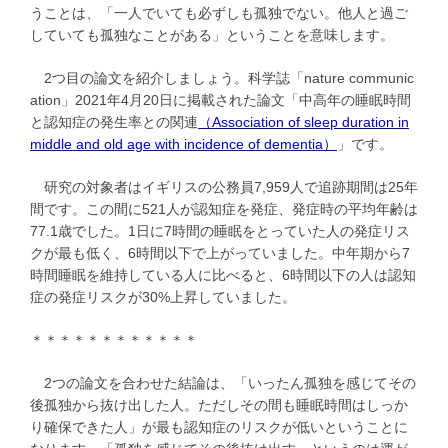
うことは、「一人でいても必ずしも孤独でない。他人と過ご
していても孤独なことがある」ということを意味します。
2つ目の論文を紹介しましょう。科学誌「nature communic
ation」2021年4月20日に掲載された論文「中高年の睡眠時間
と認知症の発生率との関連
（Association of sleep duration in
middle and old age with incidence of dementia）
」です。
研究の対象者はイギリスの公務員7,959人で追跡期間は25年
間です。この間に521人が認知症を発症、発症時の平均年齢は
77.1歳でした。1日に7時間の睡眠をとっていた人の発症リス
クが最も低く、6時間以下で上がっていました。中年期から7
時間睡眠を維持している人に比べると、6時間以下の人は認知
症の発症リスクが30%上昇していました。
＊＊＊＊＊＊＊＊＊＊＊＊
2つの論文を合わせた結論は、「いったん孤独を感じてその
後孤独から抜け出した人。ただしその間も睡眠時間はしっか
り確保できた人」が最も認知症のリスクが低いということに