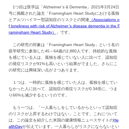
1つ目は医学誌「Alzheimer’s & Dementia」2021年3月24日
号に掲載された論文「Framingham Heart Studyにおける孤独
とアルツハイマー型認知症のリスクとの関連
（Associations o
f loneliness with risk of Alzheimer’s disease dementia in the F
ramingham Heart Study）
」です。
この研究の対象は「Framingham Heart Study」という名の
疫学研究に参加した45～64歳の2,880人です。持続的な孤独
を感じている人は、孤独を感じていない人に比べて、認知症
の発症リスクが91%も高いという結果がでました。さらにこ
の研究には興味深い点が２つあります。
１つは、一時的に孤独を感じていた人は、孤独を感じてい
なかった人に比べて、認知症の発症リスクが0.34倍に、つま
り66%も減少するというのです。
もう一つは、「一人暮らしをしているからといって認知症
のリスクが上昇するわけではない」ことです。これについて
は、この論文を紹介した米国の健康情報ニュースサイトの
He
althDay
が伝えています。一人暮らしがリスクにならないとい