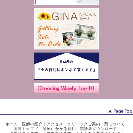
ホーム
|
医師の紹介
|
アクセス
|
クリニックご案内
|
薬について
|
病気トップ10
|
診療にかかる費用
|
問診票ダウンロード
|