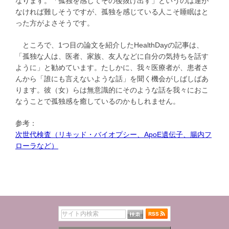
なります。「孤独を感じてその後抜け出す」というのは運が
なければ難しそうですが、孤独を感じている人こそ睡眠はと
った方がよさそうです。
ところで、1つ目の論文を紹介したHealthDayの記事は、
「孤独な人は、医者、家族、友人などに自分の気持ちを話す
ように」と勧めています。たしかに、我々医療者が、患者さ
んから「誰にも言えないような話」を聞く機会がしばしばあ
ります。彼（女）らは無意識的にそのような話を我々におこ
なうことで孤独感を癒しているのかもしれません。
参考：
次世代検査（リキッド・バイオプシー、ApoE遺伝子、腸内フ
ローラなど）