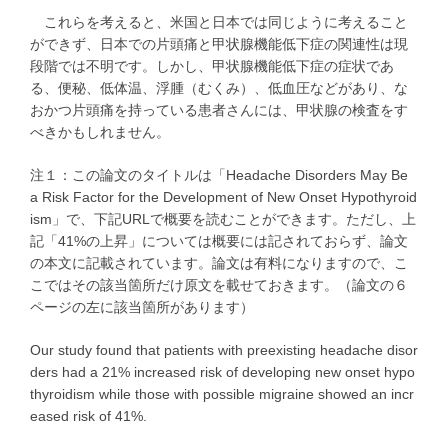
これらを考えると、米国と日本では同じように考えること
ができず、日本での片頭痛と甲状腺機能低下症の関連性は現
段階では不明です。しかし、甲状腺機能低下症の症状であ
る、便秘、低体温、浮腫（むくみ）、低血圧などがあり、な
おかつ片頭痛を持っている患者さんには、甲状腺の検査をす
べきかもしれません。
注１：この論文のタイトルは「Headache Disorders May Be
a Risk Factor for the Development of New Onset Hypothyroid
ism」で、下記URLで概要を読むことができます。ただし、上
記「41%の上昇」については概要には記されておらず、論文
の本文に記載されています。論文は有料になりますので、こ
こではその該当箇所だけ原文を載せておきます。（論文の６
ページの左に該当箇所があります）
Our study found that patients with preexisting headache disor
ders had a 21% increased risk of developing new onset hypo
thyroidism while those with possible migraine showed an incr
eased risk of 41%.