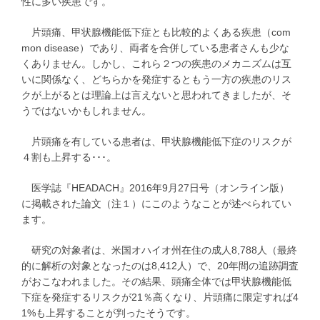
性に多い疾患です。
片頭痛、甲状腺機能低下症とも比較的よくある疾患（com
mon disease）であり、両者を合併している患者さんも少な
くありません。しかし、これら２つの疾患のメカニズムは互
いに関係なく、どちらかを発症するともう一方の疾患のリス
クが上がるとは理論上は言えないと思われてきましたが、そ
うではないかもしれません。
片頭痛を有している患者は、甲状腺機能低下症のリスクが
４割も上昇する･･･。
医学誌『HEADACH』2016年9月27日号（オンライン版）
に掲載された論文（注１）にこのようなことが述べられてい
ます。
研究の対象者は、米国オハイオ州在住の成人8,788人（最終
的に解析の対象となったのは8,412人）で、20年間の追跡調査
がおこなわれました。その結果、頭痛全体では甲状腺機能低
下症を発症するリスクが21％高くなり、片頭痛に限定すれば4
1%も上昇することが判ったそうです。