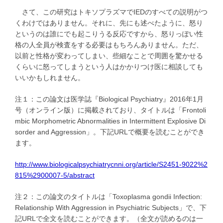
さて、この研究はトキソプラズマでIEDのすべての説明がつ
くわけではありません。それに、先にも述べたように、怒り
というのは誰にでも起こりうる反応ですから、怒りっぽい性
格の人全員が検査をする必要はもちろんありません。ただ、
以前と性格が変わってしまい、些細なことで周囲を驚かせる
くらいに怒ってしまうという人はかかりつけ医に相談しても
いいかもしれません。
注１：この論文は医学誌『Biological Psychiatry』2016年1月
号（オンライン版）に掲載されており、タイトルは「Frontoli
mbic Morphometric Abnormalities in Intermittent Explosive Di
sorder and Aggression」。下記URLで概要を読むことができ
ます。
http://www.biologicalpsychiatrycnni.org/article/S2451-9022%2
815%2900007-5/abstract
注２：この論文のタイトルは「Toxoplasma gondii Infection:
Relationship With Aggression in Psychiatric Subjects」で、下
記URLで全文を読むことができます。（全文が読めるのは一