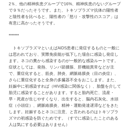
2％、他の精神疾患グループで16%、精神疾患のないグループ
で９％だったそうです。また、トキソプラズマ抗体の陽性者
と陰性者を比べると、陽性者の「怒り・攻撃性のスコア」は
有意に高かったそうです。
*******
トキソプラズマといえばAIDS患者に発症するものと一般に
は思われており、実際免疫能が低下した場合に感染し発症し
ます。ネコの糞から感染するのが一般的な感染ルートです。
症状としては、発熱、リンパ節腫脹、肝機能異常などが主
で、重症化すると、筋炎、肺炎、網脈絡膜炎（目の炎症）、
さらに重症化すると全身の多臓器不全をおこします。また、
妊娠中に初感染すれば（HIV感染に関係なく）、胎盤を介して
胎児に感染することがあります。すると胎内死亡、流産・
早・死産が生じやすくなり、出生すると、脳内石灰化、水頭
症（小頭症）、網脈絡膜炎、精神・運動発達遅滞などをきた
します。妊娠するとネコに注意、と言われるのはトキソプラ
ズマの初感染を防ぐためです。（すでに感染したことのある
人は気にする必要はありません）