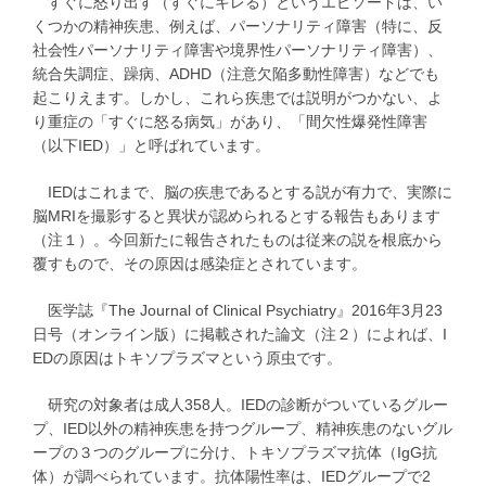
すぐに怒り出す（すぐにキレる）というエピソードは、い
くつかの精神疾患、例えば、パーソナリティ障害（特に、反
社会性パーソナリティ障害や境界性パーソナリティ障害）、
統合失調症、躁病、ADHD（注意欠陥多動性障害）などでも
起こりえます。しかし、これら疾患では説明がつかない、よ
り重症の「すぐに怒る病気」があり、「間欠性爆発性障害
（以下IED）」と呼ばれています。
IEDはこれまで、脳の疾患であるとする説が有力で、実際に
脳MRIを撮影すると異状が認められるとする報告もあります
（注１）。今回新たに報告されたものは従来の説を根底から
覆すもので、その原因は感染症とされています。
医学誌『The Journal of Clinical Psychiatry』2016年3月23
日号（オンライン版）に掲載された論文（注２）によれば、I
EDの原因はトキソプラズマという原虫です。
研究の対象者は成人358人。IEDの診断がついているグルー
プ、IED以外の精神疾患を持つグループ、精神疾患のないグル
ープの３つのグループに分け、トキソプラズマ抗体（IgG抗
体）が調べられています。抗体陽性率は、IEDグループで2