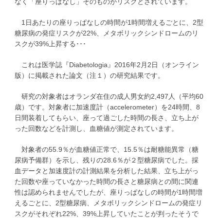
なく「座りっぱなし」そのものがリスクとされています。
1日あたりの座りっぱなしの時間が1時間増えるごとに、2型
糖尿病の発症リスクが22%、メタボリックシンドロームのリ
スクが39%上昇する･･･
これは医学誌『Diabetologia』2016年2月2日（オンライン
版）に掲載された論文（注１）の研究結果です。
研究の対象者はオランダ在住の成人男女約2,497人（平均60
歳）です。対象者に加速度計（accelerometer）を24時間、8
日間装着してもらい、座って過ごした時間の長さ、立ち上が
った回数などを計測し、血糖値が測定されています。
対象者の55.9％が血糖値正常で、15.5％は耐糖能異常（糖
尿病予備群）を示し、残りの28.6％が２型糖尿病でした。採
血データと加速度計の計測結果を分析した結果、立ち上がっ
た回数や座っていなかった時間の長さと糖尿病との間に関連
性は認められませんでしたが、座りっぱなしの時間が1時間増
えるごとに、2型糖尿病、メタボリックシンドロームの発症リ
スクがそれぞれ22%、39%上昇していたことが判ったそうで