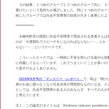
その結果、１つめのグループと２つめのグループ共に、３
避けたいという気持ちが減少しました。特に１つめのグルー
続したグループでは社会不安障害の症状が大きく改善したよ
***************
太融寺町谷口医院に社会不安障害で受診される患者さんは
のが「今度朝礼でスピーチをしなければならない･･･」とか
らない･･･」というケースです。
こういったケースでは、一時的に不安を和らげる薬や心拍数
に内服してもらっています。これでうまくいくことが多いの
り返すのもよくありません。
2015年9月号の「マンスリー・レポート」
で、私は「情け
身がお金に困らなくなり社会全体が理想的なものになる、と
としては、社会不安障害がある人のみならず、すべての人が
と考えています。
注１：この論文のタイトルは「Kindness reduces avoidance goals in