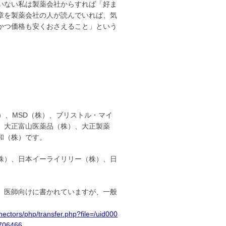
いない私は製薬会社からすれば「好ま
章を製薬会社の人が読んでいれば、気
かつ価格も安くおさえること」という
）、MSD（株）、ブリストル・マイ
、大正富山医薬品（株）、大正製薬
和（株）です。
株）、日本イーライリリー（株）、日
。医師向けに書かれていますが、一般
nectors/php/transfer.php?file=/uid000
706466