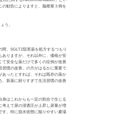
この勧告によりますと、脳梗塞３例を
しょう。
間、SGLT2阻害薬を処方するつもり
もありますが、それ以外に、価格が安
くて安全な薬だけで多くの症例が改善
活習慣の改善」の方がはるかに重要で
があったとすれば、それは既存の薬か
ろ、新薬に頼りすぎて生活習慣の改善
自身はこれからも一定の割合で生じる
に考えて尿の浸透圧が上昇し尿量が増
です。特に脱水状態に陥りやすい夏場