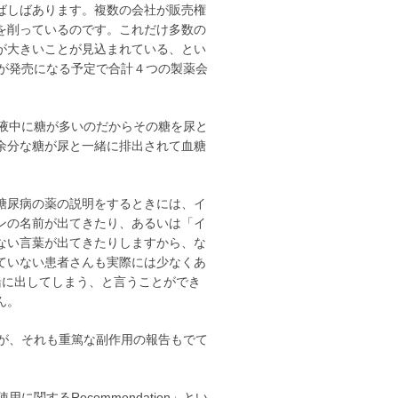
ばしばあります。複数の会社が販売権
を削っているのです。これだけ多数の
が大きいことが見込まれている、とい
のが発売になる予定で合計４つの製薬会
血液中に糖が多いのだからその糖を尿と
余分な糖が尿と一緒に排出されて血糖
糖尿病の薬の説明をするときには、イ
ンの名前が出てきたり、あるいは「イ
ない言葉が出てきたりしますから、な
ていない患者さんも実際には少なくあ
緒に出してしまう、と言うことができ
ん。
用が、それも重篤な副作用の報告もでて
に関するRecommendation」とい