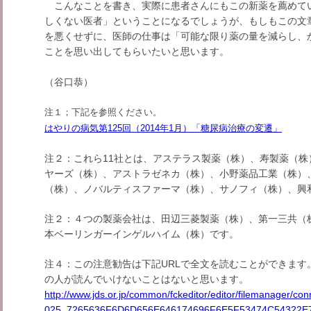
こんなことを書き、実際に患者さんにもこの新薬を薦めて
しくない医者」ということになるでしょうが、もしもこの文
を悪くせずに、医師の仕事は「可能な限り薬の量を減らし、
ことを思い出してもらいたいと思います。
（谷口恭）
注１；下記を参照ください。
はやりの病気第125回（2014年1月）「糖尿病治療の変遷」
注２：これら11社とは、アステラス製薬（株）、寿製薬（株
ヤーズ（株）、アストラゼネカ（株）、小野薬品工業（株）
（株）、ノバルティスファーマ（株）、サノフィ（株）、興
注２：４つの製薬会社は、田辺三菱製薬（株）、第一三共（
本ベーリンガーインゲルハイム（株）です。
注４：この注意勧告は下記URLで全文を読むことができます
の人が読んでいけないことはないと思います。
http://www.jds.or.jp/common/fckeditor/editor/filemanager/con
025_7265636F6D6D656E646174696F6E5F53474C54322E