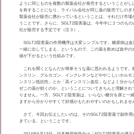
ように同じものを複数の製薬会社が発売するということがし
を有することになり、ライバル会社が同じ薬の販売でしのぎ
製薬会社が販売に携わっているということは、それだけ市場
うことです。さらに、SGLT2阻害薬は、今年中に２つのも
社が販売する予定です（注３）。
SGLT2阻害薬の作用機序は大変シンプルです。糖尿病は
一緒に出してしまえ、というもので、この薬を飲めば血中の
値が下がるという仕組みです。
これを聞くとなんだか簡単そうな薬に思われるようです。
ンスリン、グルカゴン、インクレチンなどややこしいホルモ
ンスリン抵抗性」とか「高インスリン血症」などよく分から
ぜこの薬が効くのか、ということについてきちんと理解され
りません。一方、SGLT２阻害薬は、いらない糖分を尿と一
ますから分かりやすくて好感がもたれやすいのかもしれませ
さて、今回お伝えしたいのは、そのSGLT2阻害薬で副作
きている、ということです。
2014年6月13日、日本糖尿病学会は「SGLT2阻害薬の適正使用