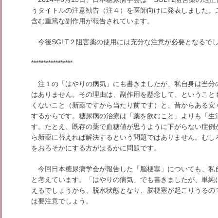
うタイトルの注意勧告（注４）を医師向けに発表しました。
含む重篤な副作用が報告されています。
今後SGLT２阻害薬の使用には充分な注意が必要となるで
*****************
注１の「はやりの病気」にも書きましたが、私自身は当分の
はありません。その理由は、副作用を懸念して、ということ
くないこと（新薬ですから当たり前です）と、昔からある安
するからです。糖尿病の治療は「薬を飲むこと」よりも「生
す。たとえ、既存の薬で血糖値が思うように下がらない症例
ら新薬に替えれば解決するという問題ではありません。むし
をおろそかにする方がはるかに問題です。
今回日本糖尿病学会が報告した「脳梗塞」についても、私
と考えています。「はやりの病気」でも書きましたが、単純
えるでしょうから、脱水状態となり、脳梗塞が起こりうるの
は要注意でしょう。