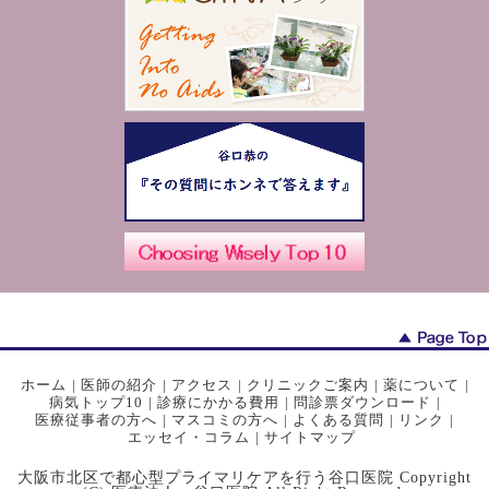
ホーム
|
医師の紹介
|
アクセス
|
クリニックご案内
|
薬について
|
病気トップ10
|
診療にかかる費用
|
問診票ダウンロード
|
医療従事者の方へ
|
マスコミの方へ
|
よくある質問
|
リンク
|
エッセイ・コラム
|
サイトマップ
大阪市北区で都心型プライマリケアを行う谷口医院 Copyright