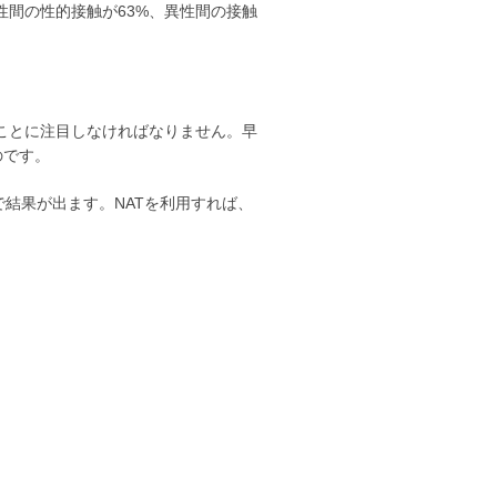
同性間の性的接触が63%、異性間の接触
ことに注目しなければなりません。早
のです。
で結果が出ます。NATを利用すれば、