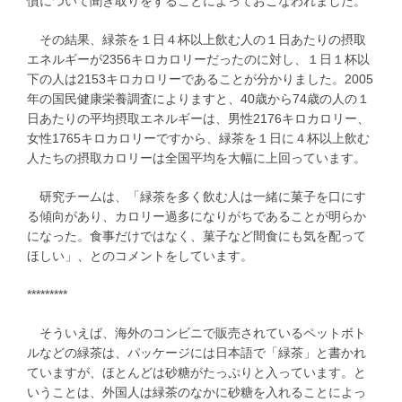
慣について聞き取りをすることによっておこなわれました。
その結果、緑茶を１日４杯以上飲む人の１日あたりの摂取
エネルギーが2356キロカロリーだったのに対し、１日１杯以
下の人は2153キロカロリーであることが分かりました。2005
年の国民健康栄養調査によりますと、40歳から74歳の人の１
日あたりの平均摂取エネルギーは、男性2176キロカロリー、
女性1765キロカロリーですから、緑茶を１日に４杯以上飲む
人たちの摂取カロリーは全国平均を大幅に上回っています。
研究チームは、「緑茶を多く飲む人は一緒に菓子を口にす
る傾向があり、カロリー過多になりがちであることが明らか
になった。食事だけではなく、菓子など間食にも気を配って
ほしい」、とのコメントをしています。
*********
そういえば、海外のコンビニで販売されているペットボト
ルなどの緑茶は、パッケージには日本語で「緑茶」と書かれ
ていますが、ほとんどは砂糖がたっぷりと入っています。と
いうことは、外国人は緑茶のなかに砂糖を入れることによっ