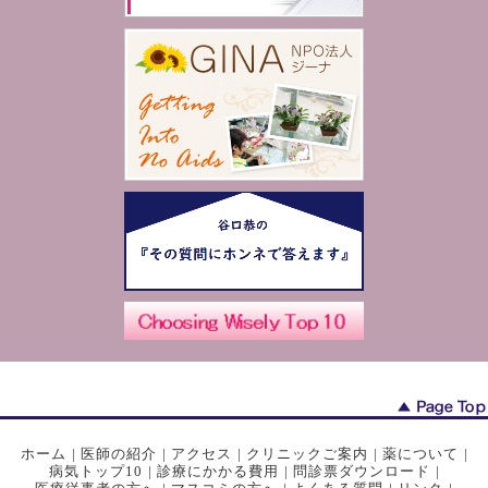
ホーム
|
医師の紹介
|
アクセス
|
クリニックご案内
|
薬について
|
病気トップ10
|
診療にかかる費用
|
問診票ダウンロード
|