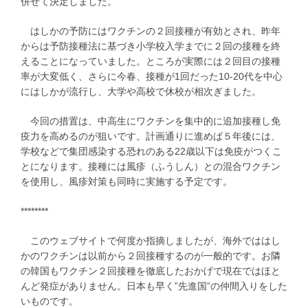
併せて決定しました。
はしかの予防にはワクチンの２回接種が有効とされ、昨年
からは予防接種法に基づき小学校入学までに２回の接種を終
えることになっていました。ところが実際には２回目の接種
率が大変低く、さらに今春、接種が1回だった10-20代を中心
にはしかが流行し、大学や高校で休校が相次ぎました。
今回の措置は、中高生にワクチンを集中的に追加接種し免
疫力を高めるのが狙いです。計画通りに進めば５年後には、
学校などで集団感染する恐れのある22歳以下は免疫がつくこ
とになります。接種には風疹（ふうしん）との混合ワクチン
を使用し、風疹対策も同時に実施する予定です。
********
このウェブサイトで何度か指摘しましたが、海外でははし
かのワクチンは以前から２回接種するのが一般的です。お隣
の韓国もワクチン２回接種を徹底したおかげで現在ではほと
んど発症がありません。日本も早く”先進国”の仲間入りをした
いものです。