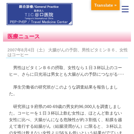
Translate »
医療ニュース
2007年8月4日（土） 大腸がんの予防、男性ビタミンＢ６、女性
はコーヒー
男性はビタミンＢ６の摂取、女性なら１日３杯以上のコー
ヒー、さらに日光浴は男女とも大腸がんの予防につながる･･･
厚生労働省の研究班がこのような調査結果を報告しまし
た。
研究班は９府県の40-69歳の男女約96,000人を調査しまし
た。コーヒーを１日３杯以上飲む女性は、ほとんど飲まない
女性に比べ、大腸がんになる危険性が約３割低く、粘膜を越
えて進行する結腸がん（結腸浸潤がん）に限ると、３杯以上
の女性は飲まない女性より56％も低いという結果がでていま