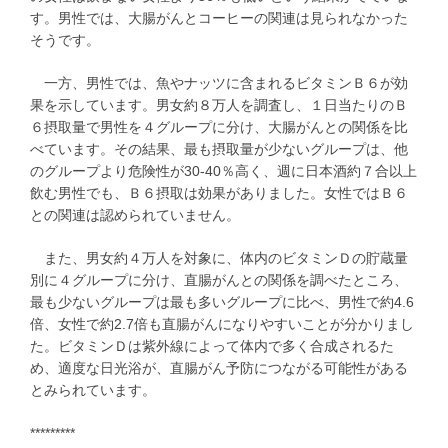
す。男性では、大腸がんとコーヒーの関連は見られなかった
そうです。
一方、男性では、魚やナッツに含まれるビタミンＢ６が効
果を示しています。男女約８万人を調査し、１日当たりのＢ
６摂取量で男性を４グループに分け、大腸がんとの関係を比
べています。その結果、最も摂取量が少ないグループは、他
のグループより危険性が30-40％高く、週に日本酒約７合以上
飲む男性でも、Ｂ６摂取は効果がありました。女性ではＢ６
との関連は認められていません。
また、男女約４万人を対象に、体内のビタミンＤの貯蔵量
別に４グループに分け、直腸がんとの関係を調べたところ、
最も少ないグループは最も多いグループに比べ、男性で約4.6
倍、女性で約2.7倍も直腸がんになりやすいことが分かりまし
た。ビタミンＤは紫外線によって体内で多く合成されるた
め、適度な日光浴が、直腸がん予防につながる可能性がある
とみられています。
*********