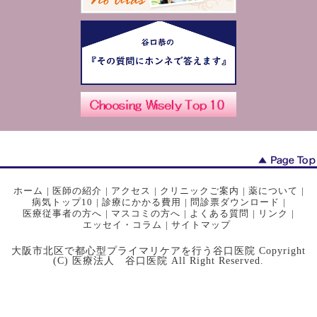
ホーム
|
医師の紹介
|
アクセス
|
クリニックご案内
|
薬について
|
病気トップ10
|
診療にかかる費用
|
問診票ダウンロード
|
医療従事者の方へ
|
マスコミの方へ
|
よくある質問
|
リンク
|
エッセイ・コラム
|
サイトマップ
大阪市北区で都心型プライマリケアを行う谷口医院 Copyright
(C) 医療法人 谷口医院 All Right Reserved.