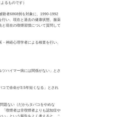
yによるものです）
6868例を対象に、1990-1992
を行い、現在と過去の健康状態、服薬
去と現在の喫煙習慣について質問して
医・神経心理学者による検査を行い、
ルツハイマー病には関係がない」とさ
コで余命が3.5年短くなる」とされ
ら問題ない（だからタバコをやめな
、「喫煙者は非喫煙者よりも認知症や
ない」という報告をよく考えると、こ