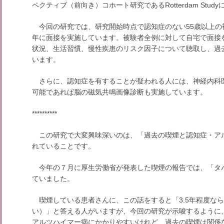
ペクティブ（前向き）コホート研究であるRotterdam Stud
今回の研究では、研究開始時点で認知症のない55歳以上の被験者
年に面接を実施しています。被験者全例に対して自宅で面接
状況、生活習慣、慢性疾患のリスク因子について聴取し、過
います。
さらに、認知症を有することが疑われる人には、神経内科
可能であれば脳の磁気共鳴画像診断も実施しています。
**********
この研究で大変興味深いのは、「過去の喫煙と認知症・ア
れていることです。
今年の７月に厚生労働省が発表した喫煙の報告では、「タバ
ていました。
喫煙している患者さんに、この話をすると「3.5年程度な
い）」と答える人がいますが、今回の研究が示唆するように
アルツハイマー病にかかりやすいけれど、過去の喫煙は関係