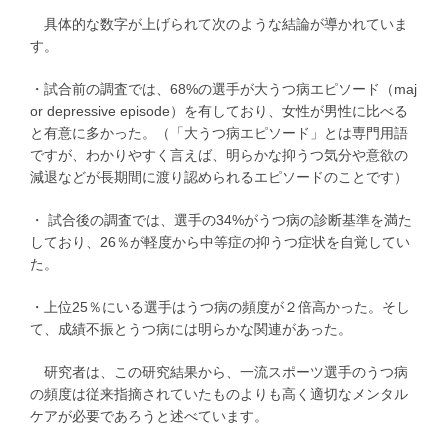
具体的な数字が上げられて次のような結論が導かれていま
す。
・試合前の調査では、68%の選手が大うつ病エピソード（maj
or depressive episode）を有しており、女性が男性に比べる
と有意に多かった。（「大うつ病エピソード」とは専門用語
ですが、わかりやすく言えば、明らかな抑うつ気分や意欲の
減退などが長期間に渡り認められるエピソードのことです）
・ 試合後の調査では、選手の34%がうつ病の診断基準を満た
しており、26％が軽度から中等症の抑うつ症状を自覚してい
た。
・上位25％にいる選手はうつ病の頻度が２倍高かった。そし
て、成績不振とうつ病には明らかな関連があった。
研究者は、この研究結果から、一流スポーツ選手のうつ病
の頻度は従来指摘されていたものよりも高く適切なメンタル
ケアが必要であろうと述べています。