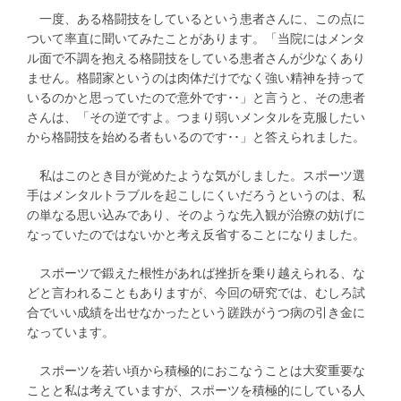
一度、ある格闘技をしているという患者さんに、この点に
ついて率直に聞いてみたことがあります。「当院にはメンタ
ル面で不調を抱える格闘技をしている患者さんが少なくあり
ません。格闘家というのは肉体だけでなく強い精神を持って
いるのかと思っていたので意外です･･」と言うと、その患者
さんは、「その逆ですよ。つまり弱いメンタルを克服したい
から格闘技を始める者もいるのです･･」と答えられました。
私はこのとき目が覚めたような気がしました。スポーツ選
手はメンタルトラブルを起こしにくいだろうというのは、私
の単なる思い込みであり、そのような先入観が治療の妨げに
なっていたのではないかと考え反省することになりました。
スポーツで鍛えた根性があれば挫折を乗り越えられる、な
どと言われることもありますが、今回の研究では、むしろ試
合でいい成績を出せなかったという蹉跌がうつ病の引き金に
なっています。
スポーツを若い頃から積極的におこなうことは大変重要な
ことと私は考えていますが、スポーツを積極的にしている人