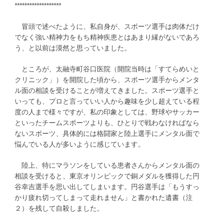
*******************
冒頭で述べたように、私自身が、スポーツ選手は肉体だけ
でなく強い精神力をもち精神疾患とはあまり縁がないであろ
う、と以前は漠然と思っていました。
ところが、太融寺町谷口医院（開院当時は「すてらめいと
クリニック」）を開院した頃から、スポーツ選手からメンタ
ル面の相談を受けることが増えてきました。スポーツ選手と
いっても、プロと言っていい人から趣味を少し超えている程
度の人まで様々ですが、私の印象としては、野球やサッカー
といったチームスポーツよりも、ひとりで戦わなければなら
ないスポーツ、具体的には格闘家と陸上選手にメンタル面で
悩んでいる人が多いように感じています。
陸上、特にマラソンをしている患者さんからメンタル面の
相談を受けると、東京オリンピックで銅メダルを獲得した円
谷幸吉選手を思い出してしまいます。円谷選手は「もうすっ
かり疲れ切ってしまって走れません」と書かれた遺書（注
２）を残して自殺しました。