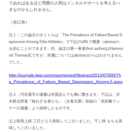
であればあるほど周囲の人間はメンタルサポートを考えるべ
きなのかもしれません。
（谷口恭）
注１：この論文のタイトルは「The Prevalence of Failure-Based D
epression Among Elite Athletes」で下記のURLで概要（abstract）
を読むことができます。尚、論文の第一著者(first author)はHammo
nd Thomas氏ですが、所属についてはabstractからはわかりません
でした。
http://journals.lww.com/cjsportsmed/Abstract/2013/07000/Th
e_Prevalence_of_Failure_Based_Depression_Among.5.aspx
注２：円谷選手の遺書は何度読んでも胸に響きます。下記は、沢
木耕太郎著『敗れざる者たち』（文春文庫）収録の「長距離ラン
ナーの遺書」より抜粋したものです。
父上様母上様 三日とろろ美味しうございました。干し柿 もちも美
味しうございました。