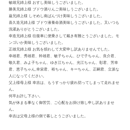
敏雄兄姉上様 おすし美味しうございました。
勝美兄姉上様 ブドウ酒りんご美味しうございました。
巌兄姉上様 しそめし南ばんづけ美味しうございました。
喜久造兄姉上様 ブドウ液養命酒美味しうございました。又いつも
洗濯ありがとうございました。
幸造兄姉上様 往復車に便乗さして戴き有難とうございました。モ
ンゴいか美味しうございました。
正雄兄姉上様 お気を煩わして大変申し訳ありませんでした。
幸雄君、秀雄君、幹雄君、敏子ちゃん、ひで子ちゃん、良介君、
敬久君、みよ子ちゃん、ゆき江ちゃん、光江ちゃん、彰君、芳幸
君、恵子ちゃん,幸栄君、裕ちゃん、キーちゃん、正嗣君、立派な
人になってください。
父上様母上様 幸吉は、もうすっかり疲れ切ってしまって走れませ
ん。
何卒お許し下さい。
気が休まる事なく御苦労、ご心配をお掛け致し申し訳ありませ
ん。
幸吉は父母上様の側で暮しとうございました。