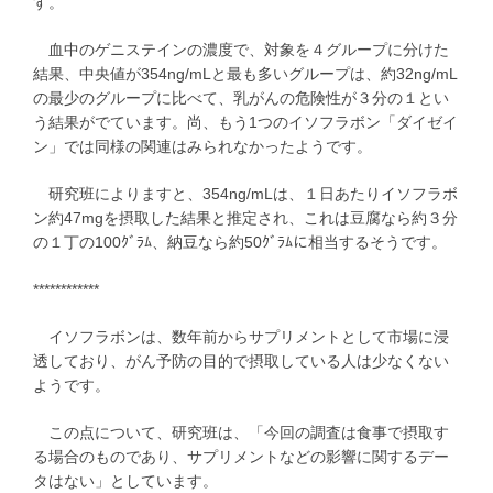
す。
血中のゲニステインの濃度で、対象を４グループに分けた
結果、中央値が354ng/mLと最も多いグループは、約32ng/mL
の最少のグループに比べて、乳がんの危険性が３分の１とい
う結果がでています。尚、もう1つのイソフラボン「ダイゼイ
ン」では同様の関連はみられなかったようです。
研究班によりますと、354ng/mLは、１日あたりイソフラボ
ン約47mgを摂取した結果と推定され、これは豆腐なら約３分
の１丁の100ｸﾞﾗﾑ、納豆なら約50ｸﾞﾗﾑに相当するそうです。
************
イソフラボンは、数年前からサプリメントとして市場に浸
透しており、がん予防の目的で摂取している人は少なくない
ようです。
この点について、研究班は、「今回の調査は食事で摂取す
る場合のものであり、サプリメントなどの影響に関するデー
タはない」としています。