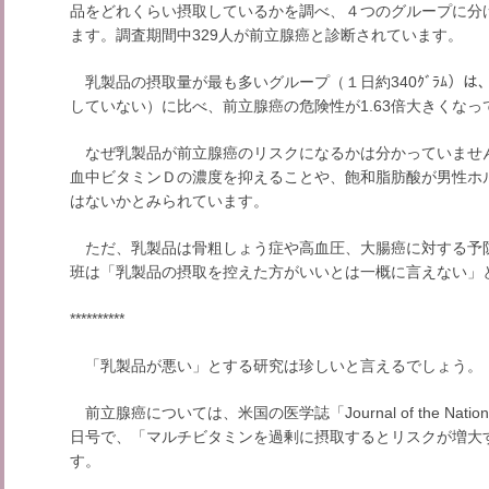
品をどれくらい摂取しているかを調べ、４つのグループに分
ます。調査期間中329人が前立腺癌と診断されています。
乳製品の摂取量が最も多いグループ（１日約340ｸﾞﾗﾑ）
していない）に比べ、前立腺癌の危険性が1.63倍大きくなっ
なぜ乳製品が前立腺癌のリスクになるかは分かっていませ
血中ビタミンＤの濃度を抑えることや、飽和脂肪酸が男性ホ
はないかとみられています。
ただ、乳製品は骨粗しょう症や高血圧、大腸癌に対する予
班は「乳製品の摂取を控えた方がいいとは一概に言えない」
**********
「乳製品が悪い」とする研究は珍しいと言えるでしょう。
前立腺癌については、米国の医学誌「Journal of the National C
日号で、「マルチビタミンを過剰に摂取するとリスクが増大
す。