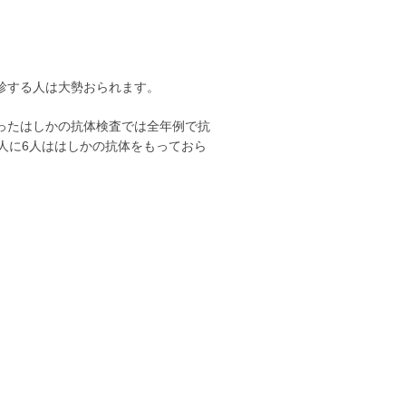
診する人は大勢おられます。
ったはしかの抗体検査では全年例で抗
0人に6人ははしかの抗体をもっておら