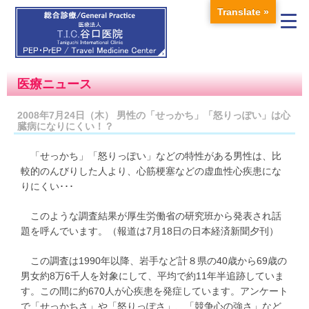
Translate »
医療ニュース
2008年7月24日（木） 男性の「せっかち」「怒りっぽい」は心
臓病になりにくい！？
「せっかち」「怒りっぽい」などの特性がある男性は、比
較的のんびりした人より、心筋梗塞などの虚血性心疾患にな
りにくい･･･
このような調査結果が厚生労働省の研究班から発表され話
題を呼んでいます。（報道は7月18日の日本経済新聞夕刊）
この調査は1990年以降、岩手など計８県の40歳から69歳の
男女約8万6千人を対象にして、平均で約11年半追跡していま
す。この間に約670人が心疾患を発症しています。アンケート
で「せっかちさ」や「怒りっぽさ」、「競争心の強さ」など