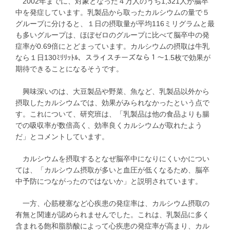
2002年までに、対象となった４万人のうち1,321人が脳卒
中を発症しています。乳製品から取ったカルシウムの量で５
グループに分けると、１日の摂取量が平均116ミリグラムと最
も多いグループは、ほぼゼロのグループに比べて脳卒中の発
症率が0.69倍にとどまっています。カルシウムの摂取は牛乳
なら１日130ﾐﾘﾘｯﾄﾙ、スライスチーズなら１～1.5枚で効果が
期待できることになるそうです。
興味深いのは、大豆製品や野菜、魚など、乳製品以外から
摂取したカルシウムでは、効果がみられなかったという点で
す。これについて、研究班は、「乳製品は他の食品よりも腸
での吸収率が数倍高く、効率良くカルシウムが取れたよう
だ」とコメントしています。
カルシウムを摂取するとなぜ脳卒中になりにくいかについ
ては、「カルシウム摂取が多いと血圧が低くなるため、脳卒
中予防につながったのではないか」と説明されています。
一方、心筋梗塞など心疾患の発症率は、カルシウム摂取の
有無と関連が認められませんでした。これは、乳製品に多く
含まれる飽和脂肪酸によって心疾患の発症率が高まり、カル