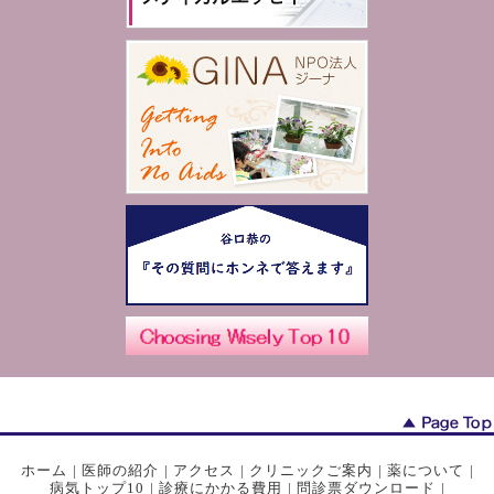
ホーム
|
医師の紹介
|
アクセス
|
クリニックご案内
|
薬について
|
病気トップ10
|
診療にかかる費用
|
問診票ダウンロード
|