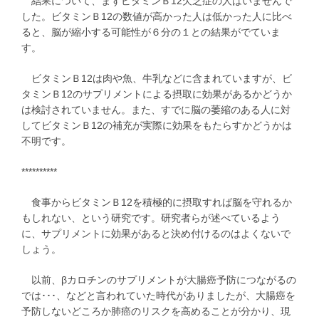
結果について、まずビタミンＢ12欠乏症の人はいませんで
した。ビタミンＢ12の数値が高かった人は低かった人に比べ
ると、脳が縮小する可能性が６分の１との結果がでていま
す。
ビタミンＢ12は肉や魚、牛乳などに含まれていますが、ビ
タミンＢ12のサプリメントによる摂取に効果があるかどうか
は検討されていません。また、すでに脳の萎縮のある人に対
してビタミンＢ12の補充が実際に効果をもたらすかどうかは
不明です。
**********
食事からビタミンＢ12を積極的に摂取すれば脳を守れるか
もしれない、という研究です。研究者らが述べているよう
に、サプリメントに効果があると決め付けるのはよくないで
しょう。
以前、βカロチンのサプリメントが大腸癌予防につながるの
では･･･、などと言われていた時代がありましたが、大腸癌を
予防しないどころか肺癌のリスクを高めることが分かり、現