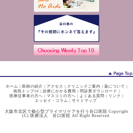
ホーム
|
医師の紹介
|
アクセス
|
クリニックご案内
|
薬について
|
病気トップ10
|
診療にかかる費用
|
問診票ダウンロード
|
医療従事者の方へ
|
マスコミの方へ
|
よくある質問
|
リンク
|
エッセイ・コラム
|
サイトマップ
大阪市北区で都心型プライマリケアを行う谷口医院 Copyright
(C) 医療法人 谷口医院 All Right Reserved.