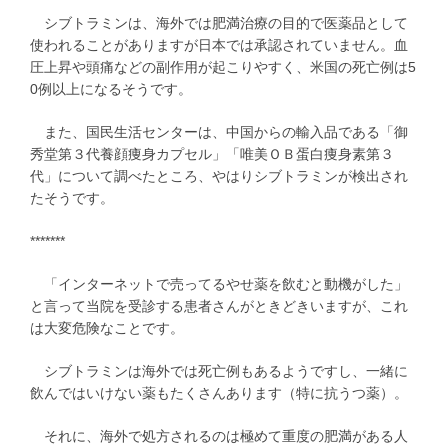
シブトラミンは、海外では肥満治療の目的で医薬品として
使われることがありますが日本では承認されていません。血
圧上昇や頭痛などの副作用が起こりやすく、米国の死亡例は5
0例以上になるそうです。
また、国民生活センターは、中国からの輸入品である「御
秀堂第３代養顔痩身カプセル」「唯美ＯＢ蛋白痩身素第３
代」について調べたところ、やはりシブトラミンが検出され
たそうです。
*******
「インターネットで売ってるやせ薬を飲むと動機がした」
と言って当院を受診する患者さんがときどきいますが、これ
は大変危険なことです。
シブトラミンは海外では死亡例もあるようですし、一緒に
飲んではいけない薬もたくさんあります（特に抗うつ薬）。
それに、海外で処方されるのは極めて重度の肥満がある人