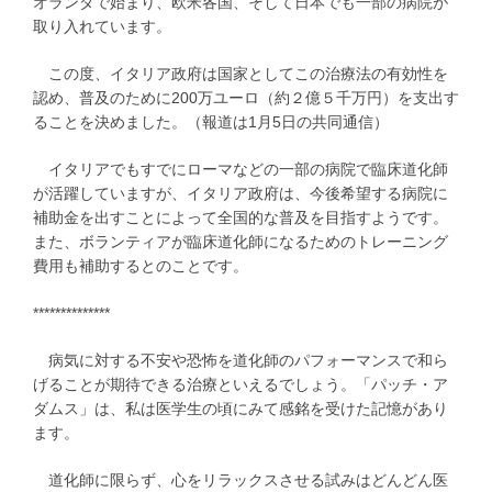
オランダで始まり、欧米各国、そして日本でも一部の病院が
取り入れています。
この度、イタリア政府は国家としてこの治療法の有効性を
認め、普及のために200万ユーロ（約２億５千万円）を支出す
ることを決めました。（報道は1月5日の共同通信）
イタリアでもすでにローマなどの一部の病院で臨床道化師
が活躍していますが、イタリア政府は、今後希望する病院に
補助金を出すことによって全国的な普及を目指すようです。
また、ボランティアが臨床道化師になるためのトレーニング
費用も補助するとのことです。
**************
病気に対する不安や恐怖を道化師のパフォーマンスで和ら
げることが期待できる治療といえるでしょう。「パッチ・ア
ダムス」は、私は医学生の頃にみて感銘を受けた記憶があり
ます。
道化師に限らず、心をリラックスさせる試みはどんどん医