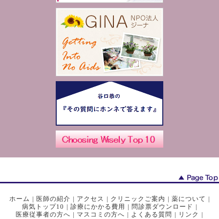
ホーム
|
医師の紹介
|
アクセス
|
クリニックご案内
|
薬について
|
病気トップ10
|
診療にかかる費用
|
問診票ダウンロード
|
医療従事者の方へ
|
マスコミの方へ
|
よくある質問
|
リンク
|