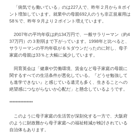
「病気でも働いている」のは227人で、昨年２月から８ポイ
ント増加しています。就業中の母親692人のうち非正規雇用は
58％で、昨年９月より２ポイント増えています。
2007年の平均年収は約134万円で、一般サラリーマン（約4
37万円）の３割弱まで下がっています。1998年と比べると、
サラリーマンの平均年収が６％ダウンだったのに対し、母子
家庭の母親は33％と大幅に減少しています。
同育英会は「健康や労働環境、賃金など母子家庭の母親に
関するすべての生活条件が悪化している。『どうせ勉強して
も進学できない』と感じている遺児も多く、生きることへの
絶望感につながらないか心配だ」と懸念しているようです。
***************
このように母子家庭の生活苦が深刻化する一方で、大阪府
のように財政難から母子家庭への福祉軽減が検討されている
自治体もあります。