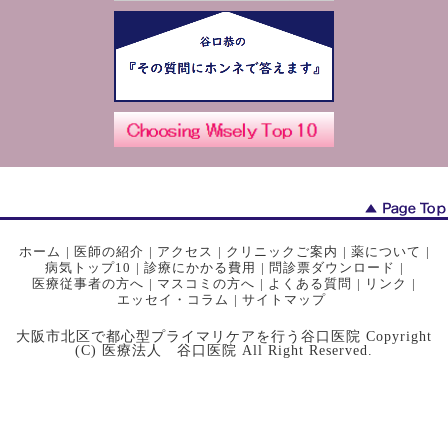
ホーム
|
医師の紹介
|
アクセス
|
クリニックご案内
|
薬について
|
病気トップ10
|
診療にかかる費用
|
問診票ダウンロード
|
医療従事者の方へ
|
マスコミの方へ
|
よくある質問
|
リンク
|
エッセイ・コラム
|
サイトマップ
大阪市北区で都心型プライマリケアを行う谷口医院 Copyright
(C) 医療法人 谷口医院 All Right Reserved.