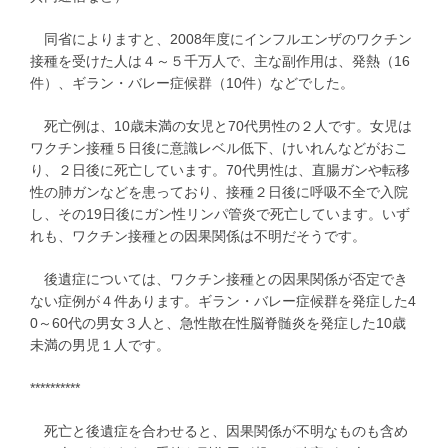
同省によりますと、2008年度にインフルエンザのワクチン
接種を受けた人は４～５千万人で、主な副作用は、発熱（16
件）、ギラン・バレー症候群（10件）などでした。
死亡例は、10歳未満の女児と70代男性の２人です。女児は
ワクチン接種５日後に意識レベル低下、けいれんなどがおこ
り、２日後に死亡しています。70代男性は、直腸ガンや転移
性の肺ガンなどを患っており、接種２日後に呼吸不全で入院
し、その19日後にガン性リンパ管炎で死亡しています。いず
れも、ワクチン接種との因果関係は不明だそうです。
後遺症については、ワクチン接種との因果関係が否定でき
ない症例が４件あります。ギラン・バレー症候群を発症した4
0～60代の男女３人と、急性散在性脳脊髄炎を発症した10歳
未満の男児１人です。
**********
死亡と後遺症を合わせると、因果関係が不明なものも含め