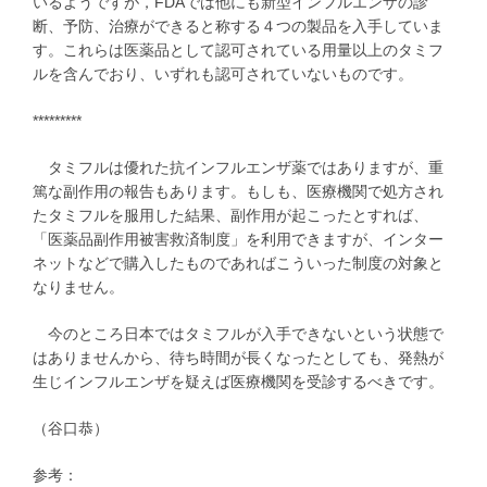
いるようですが，FDAでは他にも新型インフルエンザの診
断、予防、治療ができると称する４つの製品を入手していま
す。これらは医薬品として認可されている用量以上のタミフ
ルを含んでおり、いずれも認可されていないものです。
*********
タミフルは優れた抗インフルエンザ薬ではありますが、重
篤な副作用の報告もあります。もしも、医療機関で処方され
たタミフルを服用した結果、副作用が起こったとすれば、
「医薬品副作用被害救済制度」を利用できますが、インター
ネットなどで購入したものであればこういった制度の対象と
なりません。
今のところ日本ではタミフルが入手できないという状態で
はありませんから、待ち時間が長くなったとしても、発熱が
生じインフルエンザを疑えば医療機関を受診するべきです。
（谷口恭）
参考：