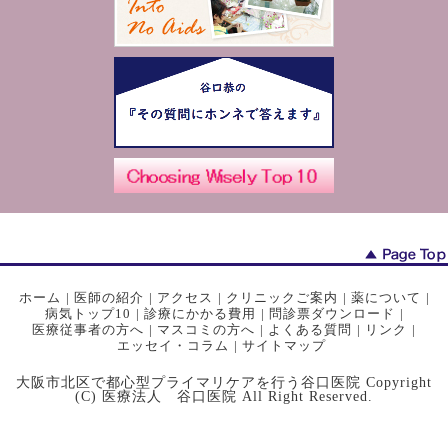
ホーム
|
医師の紹介
|
アクセス
|
クリニックご案内
|
薬について
|
病気トップ10
|
診療にかかる費用
|
問診票ダウンロード
|
医療従事者の方へ
|
マスコミの方へ
|
よくある質問
|
リンク
|
エッセイ・コラム
|
サイトマップ
大阪市北区で都心型プライマリケアを行う谷口医院 Copyright
(C) 医療法人 谷口医院 All Right Reserved.