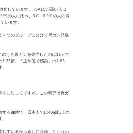
査しています。HbA1Cが高い人は
9%)の人に比べ、6.0～6.9％の人の胃
でています。
て４つのグループに分けて胃ガン発症
このうち胃ガンを発症したのは11人で
.35倍、「正常値で感染」は1.86
す。
卒中に対してですが、この研究は胃ガ
する細菌で、日本人では40歳以上の
す。
染しているから直ちに除菌」というわ