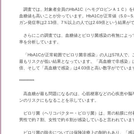
調査では、対象者全員のHbA1C（ヘモグロビンＡ１Ｃ）を検
血糖値も高いことが分っています。HbA1Cが正常値（5.0～5.
ガン発症率は2.13倍、7％以上の人では2.69倍という結果が
さらにこの調査では、血糖値とピロリ菌感染の有無によっ
率を分析しています。
「HbA1Cが正常範囲でピロリ菌非感染」の人は578人で、
最もリスクが低い結果となっています。「高血糖で非感染」は1
倍、そして「高血糖で感染」は4.03倍と高い数字がでていま
**********
高血糖が最も問題になるのは、心筋梗塞などの心疾患や脳
ンのリスクにもなることを示しています。
ピロリ菌（ヘリコバクター・ピロリ菌）は、胃の粘膜に付着
男性で約７割、女性で約６割が感染していると言われていま
ピロリ菌の除去については保険診療上の制約もあり、「感