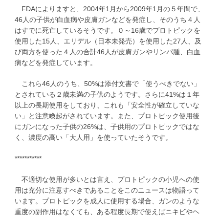
FDAによりますと、2004年1月から2009年1月の５年間で、
46人の子供が白血病や皮膚ガンなどを発症し、そのうち４人
はすでに死亡しているそうです。０～16歳でプロトピックを
使用した15人、エリデル（日本未発売）を使用した27人、及
び両方を使った４人の合計46人が皮膚ガンやリンパ腫、白血
病などを発症しています。
これら46人のうち、50%は添付文書で「使うべきでない」
とされている２歳未満の子供のようです。さらに41%は１年
以上の長期使用をしており、これも「安全性が確立していな
い」と注意喚起がされています。また、プロトピック使用後
にガンになった子供の26%は、子供用のプロトピックではな
く、濃度の高い「大人用」を使っていたそうです。
***********
不適切な使用が多いとは言え、プロトピックの小児への使
用は充分に注意すべきであることをこのニュースは物語って
います。プロトピックを成人に使用する場合、ガンのような
重度の副作用はなくても、ある程度長期で使えばニキビやヘ