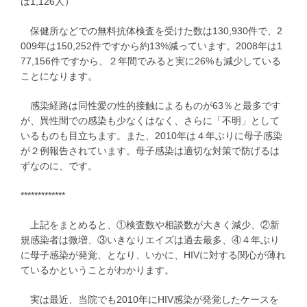
は1,126人）
保健所などでの無料抗体検査を受けた数は130,930件で、2
009年は150,252件ですから約13%減っています。2008年は1
77,156件ですから、２年間でみると実に26%も減少している
ことになります。
感染経路は同性愛の性的接触によるものが63％と最多です
が、異性間での感染も少なくはなく、さらに「不明」として
いるものも目立ちます。また、2010年は４年ぶりに母子感染
が２例報告されています。母子感染は適切な対策で防げるは
ずなのに、です。
*************
上記をまとめると、①検査数や相談数が大きく減少、②新
規感染者は微増、③いきなりエイズは過去最多、④４年ぶり
に母子感染が発覚、となり、いかに、HIVに対する関心が薄れ
ているかということがわかります。
実は最近、当院でも2010年にHIV感染が発覚したケースを