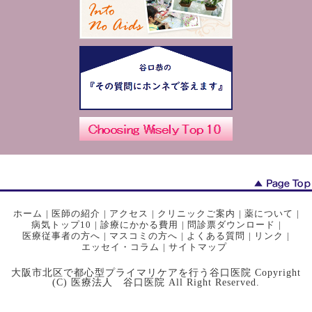
ホーム
|
医師の紹介
|
アクセス
|
クリニックご案内
|
薬について
|
病気トップ10
|
診療にかかる費用
|
問診票ダウンロード
|
医療従事者の方へ
|
マスコミの方へ
|
よくある質問
|
リンク
|
エッセイ・コラム
|
サイトマップ
大阪市北区で都心型プライマリケアを行う谷口医院 Copyright
(C) 医療法人 谷口医院 All Right Reserved.