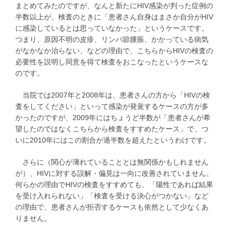
まとめてみたのですが、なんと新たにHIV感染が判った症例の
半数以上が、検査のときに「患者さん自身はまさか自分がHIV
に感染しているとは思っていなかった」というケースです。
つまり、原因不明の皮疹、リンパ節腫脹、かかっている病気
がなかなか治らない、などの理由で、こちらからHIVの検査の
必要性を説明し同意を得て検査をおこなったというケースな
のです。
当院では2007年と2008年は、患者さんの方から「HIVの検
査をしてください」といって感染が発覚するケースの方が多
かったのですが、2009年にはちょうど半数が「患者さんが希
望したのではなくこちらから検査をすすめたケース」で、つ
いに2010年にはこの割合が過半数を超えたというわけです。
さらに（関心が薄れていることとは無関係かもしれません
が）、HIVに対する誤解・偏見は一向に改善されていません。
何らかの理由でHIVの検査をすすめても、「陽性であれば結果
を受け入れられない」「検査を受ける決心がつかない」など
の理由で、患者さんが拒否するケースも依然として少なくあ
りません。