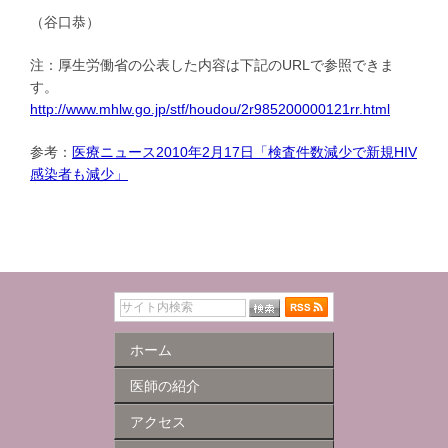
（谷口恭）
注：厚生労働省の公表した内容は下記のURLで参照できま
す。
http://www.mhlw.go.jp/stf/houdou/2r985200000121rr.html
参考：
医療ニュース2010年2月17日「検査件数減少で新規HIV
感染者も減少」
ホーム
医師の紹介
アクセス