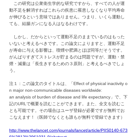
この研究は公衆衛生学的な研究ですから、すべての人が運
動不足を解消すればこれらの疾患に罹患しなくなり平均寿命
が伸びるという意味ではありません。つまり、いくら運動し
ても、結腸ガンになる人はなるわけです。
しかし、だからといって運動不足のままでいるのはもった
いないと考えるべきです。この論文によりますと、運動不足
が寿命に与える影響は、喫煙や肥満とほぼ同等だそうです。
がんばりすぎてストレスが貯まるのは問題ですが、運動・禁
煙・減量は「長生きするための３原則」と考えるべきでしょ
う。
注１：この論文のタイトルは、「Effect of physical inactivity o
n major non-communicable diseases worldwide:
an analysis of burden of disease and life expectancy」で、下
記のURLで概要を読むことができます。また、全文を読むこ
とも可能です。その場合はユーザ登録が必要ですが無料でお
こなえます！（医師でなくとも誰もが無料で登録できます）
http://www.thelancet.com/journals/lancet/article/PIIS0140-673