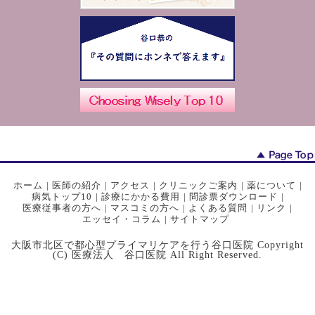
ホーム
|
医師の紹介
|
アクセス
|
クリニックご案内
|
薬について
|
病気トップ10
|
診療にかかる費用
|
問診票ダウンロード
|
医療従事者の方へ
|
マスコミの方へ
|
よくある質問
|
リンク
|
エッセイ・コラム
|
サイトマップ
大阪市北区で都心型プライマリケアを行う谷口医院 Copyright
(C) 医療法人 谷口医院 All Right Reserved.