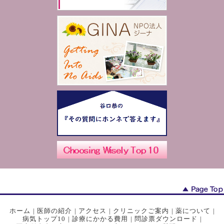
ホーム
|
医師の紹介
|
アクセス
|
クリニックご案内
|
薬について
|
病気トップ10
|
診療にかかる費用
|
問診票ダウンロード
|