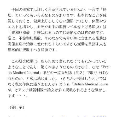
今回の研究では詳しく言及されていませんが、一言で「脂
肪」といってもいろんなものがあります。基本的なことを確
認しておくと、健康上好ましくない脂肪（つまり、体重やウ
エストを増やし、血圧や血中の脂質レベルを上げる脂肪）は
「飽和脂肪酸」と呼ばれるもので代表的なのは肉の脂です。
逆に、不飽和脂肪酸、そのなかでも青い魚に含まれる脂肪は
高脂血症の治療に使われるくらいですから減量を目指す人も
積極的に摂取すべき脂肪です。
この研究結果は、あらためて言われなくてもわかっている
ようなことであり、驚くべきようなものではなく、なぜ『Briti
sh Medical Journal』ほどの一流医学誌（注２）で取り上げら
れたのか、と私は感じました。（きちんと検証したわけでは
なく私の印象に過ぎませんが）どうも『British Medical Journ
al』はアンチ糖質制限の論文が多く掲載されるような気がし
ます・・・。
（谷口恭）